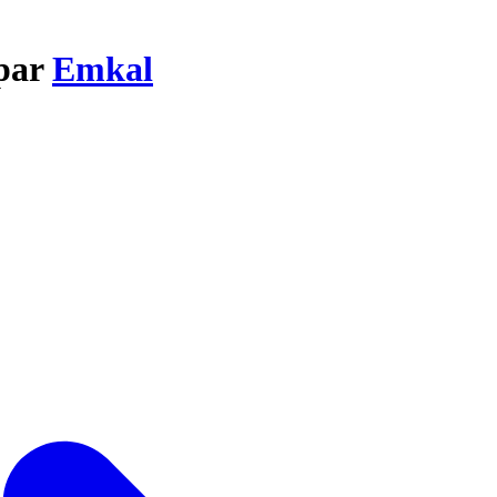
 par
Emkal