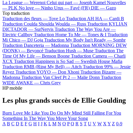
La League —
Werenoi
Celui qui part —
Joseph Kamel
Nouvelles
—
PLK
No love —
Ninho
Urus —
Favé (FR)
DIE —
Gazo
Top traduction
Traduction des fleurs —
Tove Lo
Traduction AH HA —
Cardi B
Traduction Coulda Shoulda Woulda —
Russ
Traduction KYLIAN
DICTADOR —
SurNervis
Traduction The Way You Are —
Electric Callboy
Traduction Home To Me —
Tones & I
Traduction
Mi Chico —
DJ Goja
Traduction My Body Isn't Ready —
Sombr
Traduction Danceteria —
Madonna
Traduction MORNING DEW
(DONK) —
Beyoncé
Traduction Hush —
Muse
Traduction The
Time Of My Life —
Benson Boone
Traduction Camera —
Charli
XCX
Traduction Happiness is So Sad —
Swedish House Mafia
Traduction RMB (Ring My Bell) —
Aitch
Traduction 99% —
Jessie
Reyez
Traduction YOYO —
Don Xhoni
Traduction Bizarre —
Madonna
Traduction Van Cleef Pt 2 —
Malie Donn
Traduction
WIDE AWAKE —
Chris Grey
HP mobile
Les plus grands succès de Ellie Goulding
Burn
Love Me Like You Do
On My Mind
Still Falling For You
Something In The Way You Move
Your Song
A
B
C
D
E
F
G
H
I
J
K
L
M
N
O
P
Q
R
S
T
U
V
W
X
Y
Z
0-9