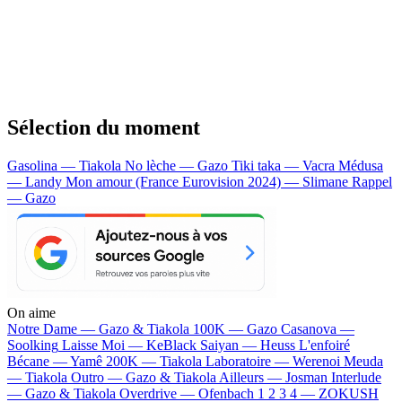
Sélection du moment
Gasolina — Tiakola
No lèche — Gazo
Tiki taka — Vacra
Médusa
— Landy
Mon amour (France Eurovision 2024) — Slimane
Rappel
— Gazo
On aime
Notre Dame —
Gazo & Tiakola
100K —
Gazo
Casanova —
Soolking
Laisse Moi —
KeBlack
Saiyan —
Heuss L'enfoiré
Bécane —
Yamê
200K —
Tiakola
Laboratoire —
Werenoi
Meuda
—
Tiakola
Outro —
Gazo & Tiakola
Ailleurs —
Josman
Interlude
—
Gazo & Tiakola
Overdrive —
Ofenbach
1 2 3 4 —
ZOKUSH