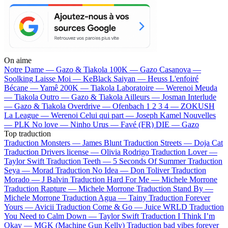
On aime
Notre Dame —
Gazo & Tiakola
100K —
Gazo
Casanova —
Soolking
Laisse Moi —
KeBlack
Saiyan —
Heuss L'enfoiré
Bécane —
Yamê
200K —
Tiakola
Laboratoire —
Werenoi
Meuda
—
Tiakola
Outro —
Gazo & Tiakola
Ailleurs —
Josman
Interlude
—
Gazo & Tiakola
Overdrive —
Ofenbach
1 2 3 4 —
ZOKUSH
La League —
Werenoi
Celui qui part —
Joseph Kamel
Nouvelles
—
PLK
No love —
Ninho
Urus —
Favé (FR)
DIE —
Gazo
Top traduction
Traduction Monsters —
James Blunt
Traduction Streets —
Doja Cat
Traduction Drivers license —
Olivia Rodrigo
Traduction Lover —
Taylor Swift
Traduction Teeth —
5 Seconds Of Summer
Traduction
Seya —
Morad
Traduction No Idea —
Don Toliver
Traduction
Morado —
J Balvin
Traduction Hard For Me —
Michele Morrone
Traduction Rapture —
Michele Morrone
Traduction Stand By —
Michele Morrone
Traduction Agua —
Tainy
Traduction Forever
Yours —
Avicii
Traduction Come & Go —
Juice WRLD
Traduction
You Need to Calm Down —
Taylor Swift
Traduction I Think I’m
Okay —
MGK (Machine Gun Kelly)
Traduction bad vibes forever