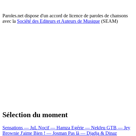
Paroles.net dispose d'un accord de licence de paroles de chansons
avec la
Société des Editeurs et Auteurs de Musique
(SEAM)
Sélection du moment
Sensations — JuL
Nocif — Hamza
Egérie — Nekfeu
GTB — Jey
Brownie
J'aime Bien ! — Josman
Pas là — Djadja & Dinaz