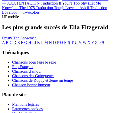
—
XXXTENTACION
Traduction If You're Too Shy (Let Me
Know) —
The 1975
Traduction Tough Love —
Avicii
Traduction
Lovefool —
Twocolors
HP mobile
Les plus grands succès de Ella Fitzgerald
Frosty The Snowman
A
B
C
D
E
F
G
H
I
J
K
L
M
N
O
P
Q
R
S
T
U
V
W
X
Y
Z
0-9
Thématiques
Chansons pour faire le sexe
Rap Français
Chansons d'amour
Chansons des Guinguettes
Chansons de Rugby et 3ème mi-temps
Chanson bonne humeur
Plan de site
Mentions légales
Paramètres cookies