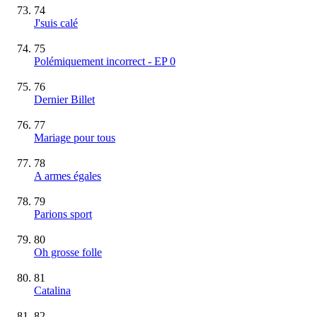
74
J'suis calé
75
Polémiquement incorrect - EP 0
76
Dernier Billet
77
Mariage pour tous
78
A armes égales
79
Parions sport
80
Oh grosse folle
81
Catalina
82