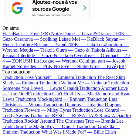
On aime
FlashBack —
Favé (FR)
Notre Dame —
Gazo & Tiakola
100K —
Gazo
Casanova —
Soolking
Laisse Moi —
KeBlack
Saiyan —
Heuss L'enfoiré
Bécane —
Yamê
200K —
Tiakola
Laboratoire —
Werenoi
Meuda —
Tiakola
Outro —
Gazo & Tiakola
Ailleurs —
Josman
Interlude —
Gazo & Tiakola
Overdrive —
Ofenbach
1 2 3
4 —
ZOKUSH
La League —
Werenoi
Celui qui part —
Joseph
Kamel
Nouvelles —
PLK
No love —
Ninho
Urus —
Favé (FR)
Top traduction
Traduction Lose Yourself —
Eminem
Traduction The Real Slim
Shady —
Eminem
Traduction Without Me —
Eminem
Traduction
Someone You Loved —
Lewis Capaldi
Traduction Another Love
—
Tom Odell
Traduction Can't Hold Us —
Macklemore and Ryan
Lewis
Traduction Mockingbird —
Eminem
Traduction Last
Christmas —
Wham
Traduction Demons —
Imagine Dragons
Traduction Flowers —
Miley Cyrus
Traduction Lose Control —
Teddy Swims
Traduction BESO —
ROSALÍA & Rauw Alejandro
Traduction Rockin' Around The Christmas Tree —
Brenda Lee
Traduction The Magic Key —
One-T
Traduction Godzilla —
Eminem
Traduction What Was I Made For? —
Billie Eilish