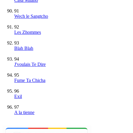
Casa Milano
91
Wech le Sangtcho
92
Les Zhommes
93
Blah Blah
94
J'voulais Te Dire
95
Fume Ta Chicha
96
Exil
97
A la tienne