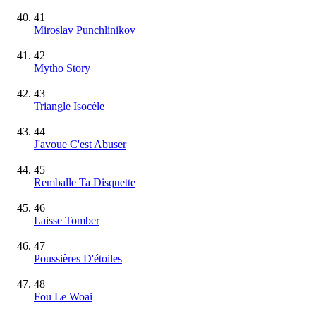
41
Miroslav Punchlinikov
42
Mytho Story
43
Triangle Isocèle
44
J'avoue C'est Abuser
45
Remballe Ta Disquette
46
Laisse Tomber
47
Poussières D'étoiles
48
Fou Le Woai