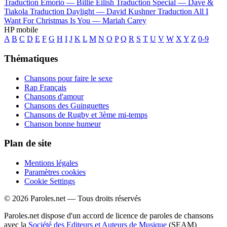
Traduction Emorio —
Billie Eilish
Traduction Special —
Dave &
Tiakola
Traduction Daylight —
David Kushner
Traduction All I
Want For Christmas Is You —
Mariah Carey
HP mobile
A
B
C
D
E
F
G
H
I
J
K
L
M
N
O
P
Q
R
S
T
U
V
W
X
Y
Z
0-9
Thématiques
Chansons pour faire le sexe
Rap Français
Chansons d'amour
Chansons des Guinguettes
Chansons de Rugby et 3ème mi-temps
Chanson bonne humeur
Plan de site
Mentions légales
Paramètres cookies
Cookie Settings
© 2026 Paroles.net — Tous droits réservés
Paroles.net dispose d'un accord de licence de paroles de chansons
avec la
Société des Editeurs et Auteurs de Musique
(SEAM)