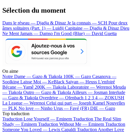
Sélection du moment
Dans le réseau — Djadja & Dinaz
Je la connais — SCH
Pour deux
âmes solitaires (Part. 1) — Luidji
Capitaine — Djadja & Dinaz
Dieu
Ne Ment Jamais — Damso
I'm Good (Blue) — David Guetta
On aime
Notre Dame —
Gazo & Tiakola
100K —
Gazo
Casanova —
Soolking
Laisse Moi —
KeBlack
Saiyan —
Heuss L'enfoiré
Bécane —
Yamê
200K —
Tiakola
Laboratoire —
Werenoi
Meuda
—
Tiakola
Outro —
Gazo & Tiakola
Ailleurs —
Josman
Interlude
—
Gazo & Tiakola
Overdrive —
Ofenbach
1 2 3 4 —
ZOKUSH
La League —
Werenoi
Celui qui part —
Joseph Kamel
Nouvelles
—
PLK
No love —
Ninho
Urus —
Favé (FR)
DIE —
Gazo
Top traduction
Traduction Lose Yourself —
Eminem
Traduction The Real Slim
Shady —
Eminem
Traduction Without Me —
Eminem
Traduction
Someone You Loved —
Lewis Capaldi
Traduction Another Love