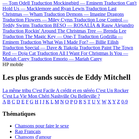
—
Tom Odell
Traduction Mockingbird —
Eminem
Traduction Can't
Hold Us —
Macklemore and Ryan Lewis
Traduction Last
Christmas —
Wham
Traduction Demons —
Imagine Dragons
Traduction Flowers —
Miley Cyrus
Traduction Lose Control —
Teddy Swims
Traduction BESO —
ROSALÍA & Rauw Alejandro
Traduction Rockin' Around The Christmas Tree —
Brenda Lee
Traduction The Magic Key —
One-T
Traduction Godzilla —
Eminem
Traduction What Was I Made For? —
Billie Eilish
Traduction Special —
Dave & Tiakola
Traduction Paint The Town
Red —
Doja Cat
Traduction All I Want For Christmas Is You —
Mariah Carey
Traduction Emorio —
Mariah Carey
HP mobile
Les plus grands succès de Eddy Mitchell
La même tribu
C'est Facile
A crédit et en stéréo
C'est Un Rocker
C'est La Vie Mon Chéri
Nashville Ou Belleville ?
A
B
C
D
E
F
G
H
I
J
K
L
M
N
O
P
Q
R
S
T
U
V
W
X
Y
Z
0-9
Thématiques
Chansons pour faire le sexe
Rap Français
Chansons d'amour