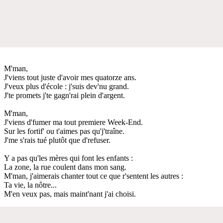
M'man,
J'viens tout juste d'avoir mes quatorze ans.
J'veux plus d'école : j'suis dev'nu grand.
J'te promets j'te gagn'rai plein d'argent.
M'man,
J'viens d'fumer ma tout premiere Week-End.
Sur les fortif' ou t'aimes pas qu'j'traîne.
J'me s'rais tué plutôt que d'refuser.
Y a pas qu'les mères qui font les enfants :
La zone, la rue coulent dans mon sang.
M'man, j'aimerais chanter tout ce que r'sentent les autres :
Ta vie, la nôtre...
M'en veux pas, mais maint'nant j'ai choisi.