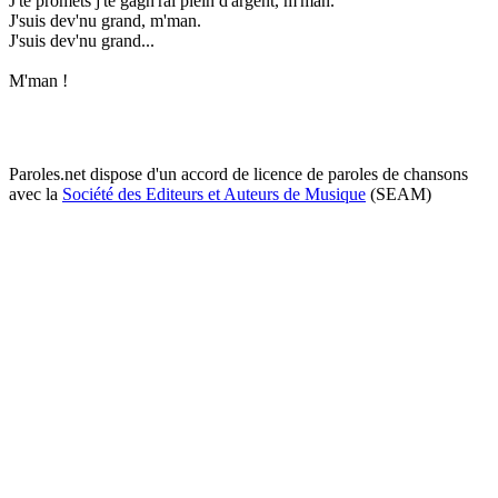
J'te promets j'te gagn'rai plein d'argent, m'man.
J'suis dev'nu grand, m'man.
J'suis dev'nu grand...
M'man !
Paroles.net dispose d'un accord de licence de paroles de chansons
avec la
Société des Editeurs et Auteurs de Musique
(SEAM)