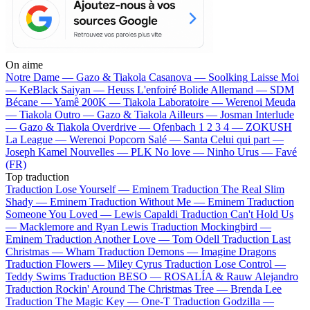
On aime
Notre Dame —
Gazo & Tiakola
Casanova —
Soolking
Laisse Moi
—
KeBlack
Saiyan —
Heuss L'enfoiré
Bolide Allemand —
SDM
Bécane —
Yamê
200K —
Tiakola
Laboratoire —
Werenoi
Meuda
—
Tiakola
Outro —
Gazo & Tiakola
Ailleurs —
Josman
Interlude
—
Gazo & Tiakola
Overdrive —
Ofenbach
1 2 3 4 —
ZOKUSH
La League —
Werenoi
Popcorn Salé —
Santa
Celui qui part —
Joseph Kamel
Nouvelles —
PLK
No love —
Ninho
Urus —
Favé
(FR)
Top traduction
Traduction Lose Yourself —
Eminem
Traduction The Real Slim
Shady —
Eminem
Traduction Without Me —
Eminem
Traduction
Someone You Loved —
Lewis Capaldi
Traduction Can't Hold Us
—
Macklemore and Ryan Lewis
Traduction Mockingbird —
Eminem
Traduction Another Love —
Tom Odell
Traduction Last
Christmas —
Wham
Traduction Demons —
Imagine Dragons
Traduction Flowers —
Miley Cyrus
Traduction Lose Control —
Teddy Swims
Traduction BESO —
ROSALÍA & Rauw Alejandro
Traduction Rockin' Around The Christmas Tree —
Brenda Lee
Traduction The Magic Key —
One-T
Traduction Godzilla —