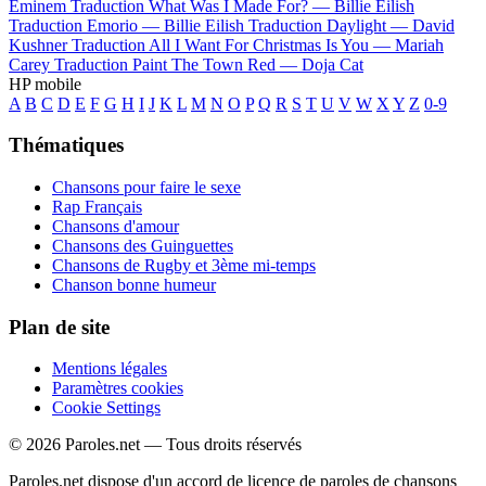
Eminem
Traduction What Was I Made For? —
Billie Eilish
Traduction Emorio —
Billie Eilish
Traduction Daylight —
David
Kushner
Traduction All I Want For Christmas Is You —
Mariah
Carey
Traduction Paint The Town Red —
Doja Cat
HP mobile
A
B
C
D
E
F
G
H
I
J
K
L
M
N
O
P
Q
R
S
T
U
V
W
X
Y
Z
0-9
Thématiques
Chansons pour faire le sexe
Rap Français
Chansons d'amour
Chansons des Guinguettes
Chansons de Rugby et 3ème mi-temps
Chanson bonne humeur
Plan de site
Mentions légales
Paramètres cookies
Cookie Settings
© 2026 Paroles.net — Tous droits réservés
Paroles.net dispose d'un accord de licence de paroles de chansons