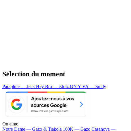
Sélection du moment
Parapluie — Jeck
Hey Bro — Eloïz
ON Y VA — Smily
On aime
Notre Dame —
Gazo & Tiakola
100K —
Gazo
Casanova —