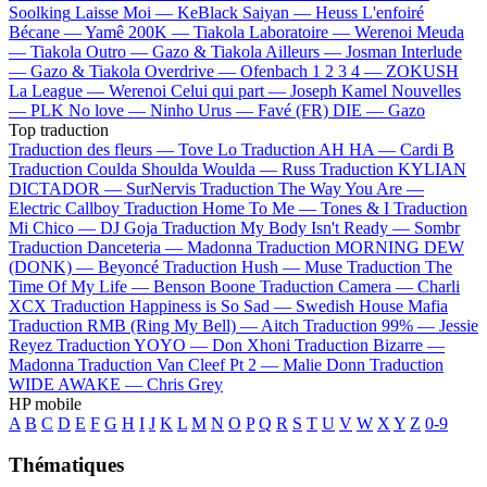
Soolking
Laisse Moi —
KeBlack
Saiyan —
Heuss L'enfoiré
Bécane —
Yamê
200K —
Tiakola
Laboratoire —
Werenoi
Meuda
—
Tiakola
Outro —
Gazo & Tiakola
Ailleurs —
Josman
Interlude
—
Gazo & Tiakola
Overdrive —
Ofenbach
1 2 3 4 —
ZOKUSH
La League —
Werenoi
Celui qui part —
Joseph Kamel
Nouvelles
—
PLK
No love —
Ninho
Urus —
Favé (FR)
DIE —
Gazo
Top traduction
Traduction des fleurs —
Tove Lo
Traduction AH HA —
Cardi B
Traduction Coulda Shoulda Woulda —
Russ
Traduction KYLIAN
DICTADOR —
SurNervis
Traduction The Way You Are —
Electric Callboy
Traduction Home To Me —
Tones & I
Traduction
Mi Chico —
DJ Goja
Traduction My Body Isn't Ready —
Sombr
Traduction Danceteria —
Madonna
Traduction MORNING DEW
(DONK) —
Beyoncé
Traduction Hush —
Muse
Traduction The
Time Of My Life —
Benson Boone
Traduction Camera —
Charli
XCX
Traduction Happiness is So Sad —
Swedish House Mafia
Traduction RMB (Ring My Bell) —
Aitch
Traduction 99% —
Jessie
Reyez
Traduction YOYO —
Don Xhoni
Traduction Bizarre —
Madonna
Traduction Van Cleef Pt 2 —
Malie Donn
Traduction
WIDE AWAKE —
Chris Grey
HP mobile
A
B
C
D
E
F
G
H
I
J
K
L
M
N
O
P
Q
R
S
T
U
V
W
X
Y
Z
0-9
Thématiques