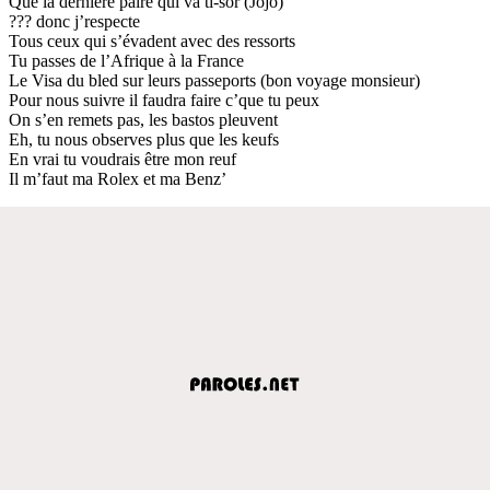
Que la dernière paire qui va ti-sor (Jojo)
??? donc j’respecte
Tous ceux qui s’évadent avec des ressorts
Tu passes de l’Afrique à la France
Le Visa du bled sur leurs passeports (bon voyage monsieur)
Pour nous suivre il faudra faire c’que tu peux
On s’en remets pas, les bastos pleuvent
Eh, tu nous observes plus que les keufs
En vrai tu voudrais être mon reuf
Il m’faut ma Rolex et ma Benz’