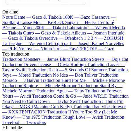
On aime
Notre Dame —
Gazo & Tiakola
100K —
Gazo
Casanova —
Soolking
Laisse Moi —
KeBlack
Saiyan —
Heuss L'enfoiré
Bécane —
Yamê
200K —
Tiakola
Laboratoire —
Werenoi
Meuda
—
Tiakola
Outro —
Gazo & Tiakola
Ailleurs —
Josman
Interlude
—
Gazo & Tiakola
Overdrive —
Ofenbach
1 2 3 4 —
ZOKUSH
La League —
Werenoi
Celui qui part —
Joseph Kamel
Nouvelles
—
PLK
No love —
Ninho
Urus —
Favé (FR)
DIE —
Gazo
Top traduction
Traduction Monsters —
James Blunt
Traduction Streets —
Doja Cat
Traduction Drivers license —
Olivia Rodrigo
Traduction Lover —
Taylor Swift
Traduction Teeth —
5 Seconds Of Summer
Traduction
Seya —
Morad
Traduction No Idea —
Don Toliver
Traduction
Morado —
J Balvin
Traduction Hard For Me —
Michele Morrone
Traduction Rapture —
Michele Morrone
Traduction Stand By —
Michele Morrone
Traduction Agua —
Tainy
Traduction Forever
Yours —
Avicii
Traduction Come & Go —
Juice WRLD
Traduction
You Need to Calm Down —
Taylor Swift
Traduction I Think I’m
Okay —
MGK (Machine Gun Kelly)
Traduction bad vibes forever
—
XXXTENTACION
Traduction If You're Too Shy (Let Me
Know) —
The 1975
Traduction Tough Love —
Avicii
Traduction
Lovefool —
Twocolors
HP mobile