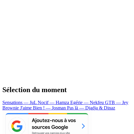
Sélection du moment
Sensations — JuL
Nocif — Hamza
Egérie — Nekfeu
GTB — Jey
Brownie
J'aime Bien ! — Josman
Pas là — Djadja & Dinaz