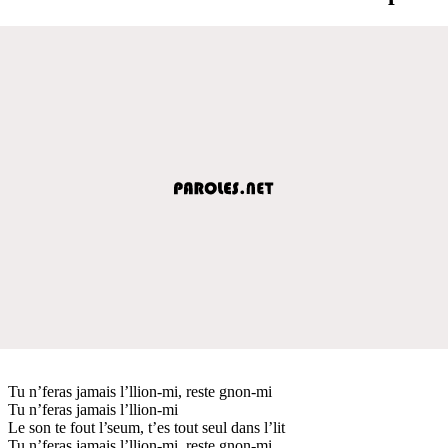
Tu n’feras jamais l’llion-mi, reste gnon-mi
Tu n’feras jamais l’llion-mi
Le son te fout l’seum, t’es tout seul dans l’lit
Tu n’feras jamais l’llion-mi, reste gnon-mi