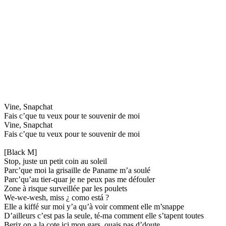
Vine, Snapchat
Fais c’que tu veux pour te souvenir de moi
Vine, Snapchat
Fais c’que tu veux pour te souvenir de moi
[Black M]
Stop, juste un petit coin au soleil
Parc’que moi la grisaille de Paname m’a soulé
Parc’qu’au tier-quar je ne peux pas me défouler
Zone à risque surveillée par les poulets
We-we-wesh, miss ¿ como está ?
Elle a kiffé sur moi y’a qu’à voir comment elle m’snappe
D’ailleurs c’est pas la seule, té-ma comment elle s’tapent toutes
Beriz on a la cote ici mon gars, ouais pas d’doute