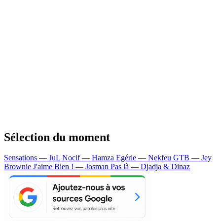
Sélection du moment
Sensations — JuL
Nocif — Hamza
Egérie — Nekfeu
GTB — Jey
Brownie
J'aime Bien ! — Josman
Pas là — Djadja & Dinaz