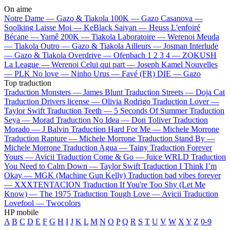
On aime
Notre Dame —
Gazo & Tiakola
100K —
Gazo
Casanova —
Soolking
Laisse Moi —
KeBlack
Saiyan —
Heuss L'enfoiré
Bécane —
Yamê
200K —
Tiakola
Laboratoire —
Werenoi
Meuda
—
Tiakola
Outro —
Gazo & Tiakola
Ailleurs —
Josman
Interlude
—
Gazo & Tiakola
Overdrive —
Ofenbach
1 2 3 4 —
ZOKUSH
La League —
Werenoi
Celui qui part —
Joseph Kamel
Nouvelles
—
PLK
No love —
Ninho
Urus —
Favé (FR)
DIE —
Gazo
Top traduction
Traduction Monsters —
James Blunt
Traduction Streets —
Doja Cat
Traduction Drivers license —
Olivia Rodrigo
Traduction Lover —
Taylor Swift
Traduction Teeth —
5 Seconds Of Summer
Traduction
Seya —
Morad
Traduction No Idea —
Don Toliver
Traduction
Morado —
J Balvin
Traduction Hard For Me —
Michele Morrone
Traduction Rapture —
Michele Morrone
Traduction Stand By —
Michele Morrone
Traduction Agua —
Tainy
Traduction Forever
Yours —
Avicii
Traduction Come & Go —
Juice WRLD
Traduction
You Need to Calm Down —
Taylor Swift
Traduction I Think I’m
Okay —
MGK (Machine Gun Kelly)
Traduction bad vibes forever
—
XXXTENTACION
Traduction If You're Too Shy (Let Me
Know) —
The 1975
Traduction Tough Love —
Avicii
Traduction
Lovefool —
Twocolors
HP mobile
A
B
C
D
E
F
G
H
I
J
K
L
M
N
O
P
Q
R
S
T
U
V
W
X
Y
Z
0-9