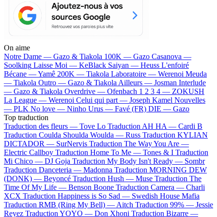
On aime
Notre Dame —
Gazo & Tiakola
100K —
Gazo
Casanova —
Soolking
Laisse Moi —
KeBlack
Saiyan —
Heuss L'enfoiré
Bécane —
Yamê
200K —
Tiakola
Laboratoire —
Werenoi
Meuda
—
Tiakola
Outro —
Gazo & Tiakola
Ailleurs —
Josman
Interlude
—
Gazo & Tiakola
Overdrive —
Ofenbach
1 2 3 4 —
ZOKUSH
La League —
Werenoi
Celui qui part —
Joseph Kamel
Nouvelles
—
PLK
No love —
Ninho
Urus —
Favé (FR)
DIE —
Gazo
Top traduction
Traduction des fleurs —
Tove Lo
Traduction AH HA —
Cardi B
Traduction Coulda Shoulda Woulda —
Russ
Traduction KYLIAN
DICTADOR —
SurNervis
Traduction The Way You Are —
Electric Callboy
Traduction Home To Me —
Tones & I
Traduction
Mi Chico —
DJ Goja
Traduction My Body Isn't Ready —
Sombr
Traduction Danceteria —
Madonna
Traduction MORNING DEW
(DONK) —
Beyoncé
Traduction Hush —
Muse
Traduction The
Time Of My Life —
Benson Boone
Traduction Camera —
Charli
XCX
Traduction Happiness is So Sad —
Swedish House Mafia
Traduction RMB (Ring My Bell) —
Aitch
Traduction 99% —
Jessie
Reyez
Traduction YOYO —
Don Xhoni
Traduction Bizarre —