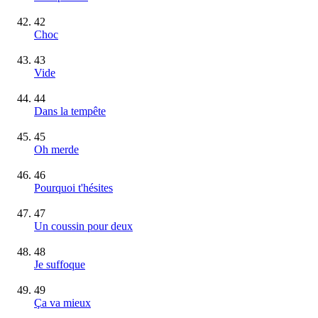
42
Choc
43
Vide
44
Dans la tempête
45
Oh merde
46
Pourquoi t'hésites
47
Un coussin pour deux
48
Je suffoque
49
Ça va mieux