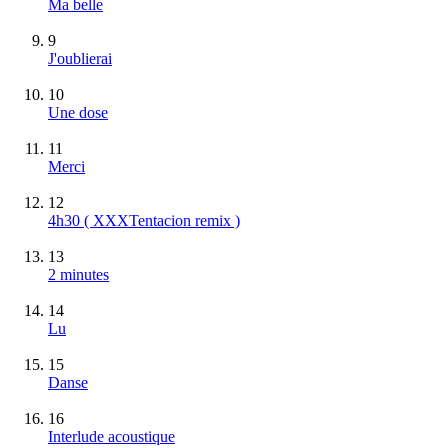
Ma belle
9
J'oublierai
10
Une dose
11
Merci
12
4h30 ( XXXTentacion remix )
13
2 minutes
14
Lu
15
Danse
16
Interlude acoustique