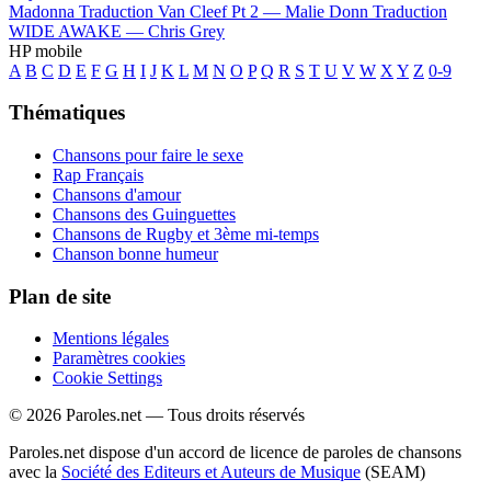
Madonna
Traduction Van Cleef Pt 2 —
Malie Donn
Traduction
WIDE AWAKE —
Chris Grey
HP mobile
A
B
C
D
E
F
G
H
I
J
K
L
M
N
O
P
Q
R
S
T
U
V
W
X
Y
Z
0-9
Thématiques
Chansons pour faire le sexe
Rap Français
Chansons d'amour
Chansons des Guinguettes
Chansons de Rugby et 3ème mi-temps
Chanson bonne humeur
Plan de site
Mentions légales
Paramètres cookies
Cookie Settings
© 2026 Paroles.net — Tous droits réservés
Paroles.net dispose d'un accord de licence de paroles de chansons
avec la
Société des Editeurs et Auteurs de Musique
(SEAM)