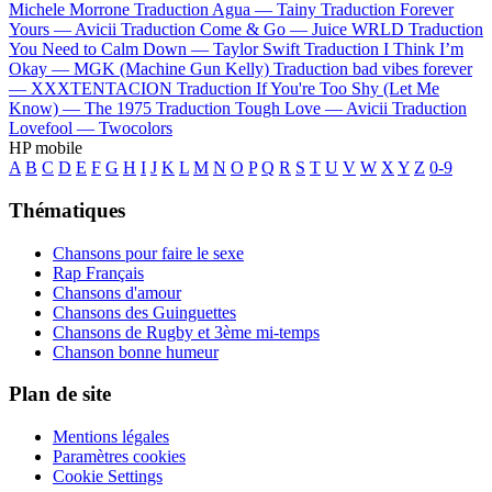
Michele Morrone
Traduction Agua —
Tainy
Traduction Forever
Yours —
Avicii
Traduction Come & Go —
Juice WRLD
Traduction
You Need to Calm Down —
Taylor Swift
Traduction I Think I’m
Okay —
MGK (Machine Gun Kelly)
Traduction bad vibes forever
—
XXXTENTACION
Traduction If You're Too Shy (Let Me
Know) —
The 1975
Traduction Tough Love —
Avicii
Traduction
Lovefool —
Twocolors
HP mobile
A
B
C
D
E
F
G
H
I
J
K
L
M
N
O
P
Q
R
S
T
U
V
W
X
Y
Z
0-9
Thématiques
Chansons pour faire le sexe
Rap Français
Chansons d'amour
Chansons des Guinguettes
Chansons de Rugby et 3ème mi-temps
Chanson bonne humeur
Plan de site
Mentions légales
Paramètres cookies
Cookie Settings