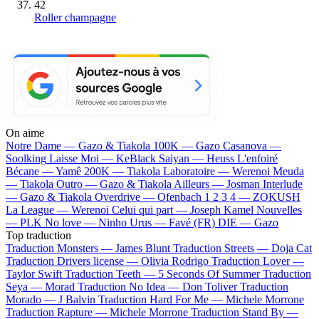
42
Roller champagne
On aime
Notre Dame —
Gazo & Tiakola
100K —
Gazo
Casanova —
Soolking
Laisse Moi —
KeBlack
Saiyan —
Heuss L'enfoiré
Bécane —
Yamê
200K —
Tiakola
Laboratoire —
Werenoi
Meuda
—
Tiakola
Outro —
Gazo & Tiakola
Ailleurs —
Josman
Interlude
—
Gazo & Tiakola
Overdrive —
Ofenbach
1 2 3 4 —
ZOKUSH
La League —
Werenoi
Celui qui part —
Joseph Kamel
Nouvelles
—
PLK
No love —
Ninho
Urus —
Favé (FR)
DIE —
Gazo
Top traduction
Traduction Monsters —
James Blunt
Traduction Streets —
Doja Cat
Traduction Drivers license —
Olivia Rodrigo
Traduction Lover —
Taylor Swift
Traduction Teeth —
5 Seconds Of Summer
Traduction
Seya —
Morad
Traduction No Idea —
Don Toliver
Traduction
Morado —
J Balvin
Traduction Hard For Me —
Michele Morrone
Traduction Rapture —
Michele Morrone
Traduction Stand By —