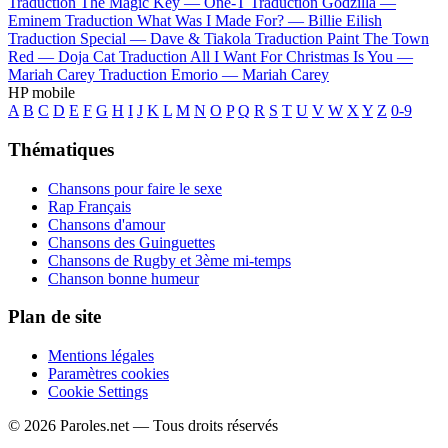
Traduction The Magic Key —
One-T
Traduction Godzilla —
Eminem
Traduction What Was I Made For? —
Billie Eilish
Traduction Special —
Dave & Tiakola
Traduction Paint The Town
Red —
Doja Cat
Traduction All I Want For Christmas Is You —
Mariah Carey
Traduction Emorio —
Mariah Carey
HP mobile
A
B
C
D
E
F
G
H
I
J
K
L
M
N
O
P
Q
R
S
T
U
V
W
X
Y
Z
0-9
Thématiques
Chansons pour faire le sexe
Rap Français
Chansons d'amour
Chansons des Guinguettes
Chansons de Rugby et 3ème mi-temps
Chanson bonne humeur
Plan de site
Mentions légales
Paramètres cookies
Cookie Settings
© 2026 Paroles.net — Tous droits réservés