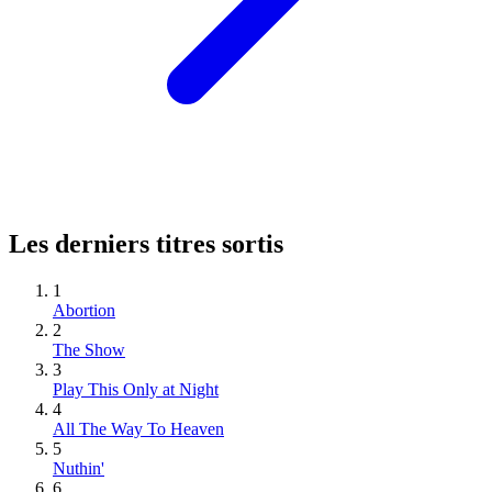
Les derniers titres sortis
1
Abortion
2
The Show
3
Play This Only at Night
4
All The Way To Heaven
5
Nuthin'
6