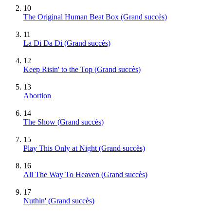
10
The Original Human Beat Box
(Grand succès)
11
La Di Da Di
(Grand succès)
12
Keep Risin' to the Top
(Grand succès)
13
Abortion
14
The Show
(Grand succès)
15
Play This Only at Night
(Grand succès)
16
All The Way To Heaven
(Grand succès)
17
Nuthin'
(Grand succès)