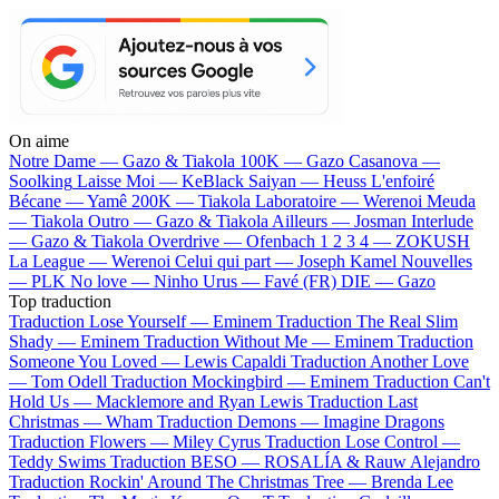
On aime
Notre Dame —
Gazo & Tiakola
100K —
Gazo
Casanova —
Soolking
Laisse Moi —
KeBlack
Saiyan —
Heuss L'enfoiré
Bécane —
Yamê
200K —
Tiakola
Laboratoire —
Werenoi
Meuda
—
Tiakola
Outro —
Gazo & Tiakola
Ailleurs —
Josman
Interlude
—
Gazo & Tiakola
Overdrive —
Ofenbach
1 2 3 4 —
ZOKUSH
La League —
Werenoi
Celui qui part —
Joseph Kamel
Nouvelles
—
PLK
No love —
Ninho
Urus —
Favé (FR)
DIE —
Gazo
Top traduction
Traduction Lose Yourself —
Eminem
Traduction The Real Slim
Shady —
Eminem
Traduction Without Me —
Eminem
Traduction
Someone You Loved —
Lewis Capaldi
Traduction Another Love
—
Tom Odell
Traduction Mockingbird —
Eminem
Traduction Can't
Hold Us —
Macklemore and Ryan Lewis
Traduction Last
Christmas —
Wham
Traduction Demons —
Imagine Dragons
Traduction Flowers —
Miley Cyrus
Traduction Lose Control —
Teddy Swims
Traduction BESO —
ROSALÍA & Rauw Alejandro
Traduction Rockin' Around The Christmas Tree —
Brenda Lee