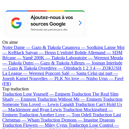
On aime
Notre Dame —
Gazo & Tiakola
Casanova —
Soolking
Laisse Moi
—
KeBlack
Saiyan —
Heuss L'enfoiré
Bolide Allemand —
SDM
Bécane —
Yamê
200K —
Tiakola
Laboratoire —
Werenoi
Meuda
—
Tiakola
Outro —
Gazo & Tiakola
Ailleurs —
Josman
Interlude
—
Gazo & Tiakola
Overdrive —
Ofenbach
1 2 3 4 —
ZOKUSH
La League —
Werenoi
Popcorn Salé —
Santa
Celui qui part —
Joseph Kamel
Nouvelles —
PLK
No love —
Ninho
Urus —
Favé
(FR)
Top traduction
Traduction Lose Yourself —
Eminem
Traduction The Real Slim
Shady —
Eminem
Traduction Without Me —
Eminem
Traduction
Someone You Loved —
Lewis Capaldi
Traduction Can't Hold Us
—
Macklemore and Ryan Lewis
Traduction Mockingbird —
Eminem
Traduction Another Love —
Tom Odell
Traduction Last
Christmas —
Wham
Traduction Demons —
Imagine Dragons
Traduction Flowers —
Miley Cyrus
Traduction Lose Control —