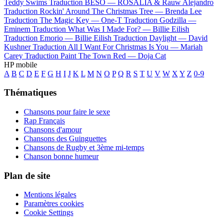
Teddy Swims
Traduction BESO —
ROSALÍA & Rauw Alejandro
Traduction Rockin' Around The Christmas Tree —
Brenda Lee
Traduction The Magic Key —
One-T
Traduction Godzilla —
Eminem
Traduction What Was I Made For? —
Billie Eilish
Traduction Emorio —
Billie Eilish
Traduction Daylight —
David
Kushner
Traduction All I Want For Christmas Is You —
Mariah
Carey
Traduction Paint The Town Red —
Doja Cat
HP mobile
A
B
C
D
E
F
G
H
I
J
K
L
M
N
O
P
Q
R
S
T
U
V
W
X
Y
Z
0-9
Thématiques
Chansons pour faire le sexe
Rap Français
Chansons d'amour
Chansons des Guinguettes
Chansons de Rugby et 3ème mi-temps
Chanson bonne humeur
Plan de site
Mentions légales
Paramètres cookies
Cookie Settings