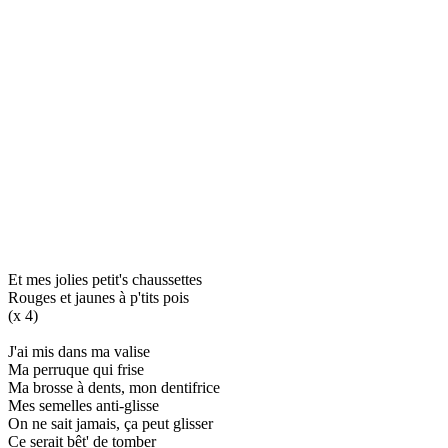
Et mes jolies petit's chaussettes
Rouges et jaunes à p'tits pois
(x 4)
J'ai mis dans ma valise
Ma perruque qui frise
Ma brosse à dents, mon dentifrice
Mes semelles anti-glisse
On ne sait jamais, ça peut glisser
Ce serait bêt' de tomber