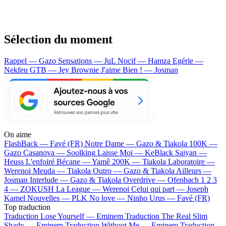
Sélection du moment
Rappel — Gazo
Sensations — JuL
Nocif — Hamza
Egérie —
Nekfeu
GTB — Jey Brownie
J'aime Bien ! — Josman
On aime
FlashBack —
Favé (FR)
Notre Dame —
Gazo & Tiakola
100K —
Gazo
Casanova —
Soolking
Laisse Moi —
KeBlack
Saiyan —
Heuss L'enfoiré
Bécane —
Yamê
200K —
Tiakola
Laboratoire —
Werenoi
Meuda —
Tiakola
Outro —
Gazo & Tiakola
Ailleurs —
Josman
Interlude —
Gazo & Tiakola
Overdrive —
Ofenbach
1 2 3
4 —
ZOKUSH
La League —
Werenoi
Celui qui part —
Joseph
Kamel
Nouvelles —
PLK
No love —
Ninho
Urus —
Favé (FR)
Top traduction
Traduction Lose Yourself —
Eminem
Traduction The Real Slim
Shady —
Eminem
Traduction Without Me —
Eminem
Traduction