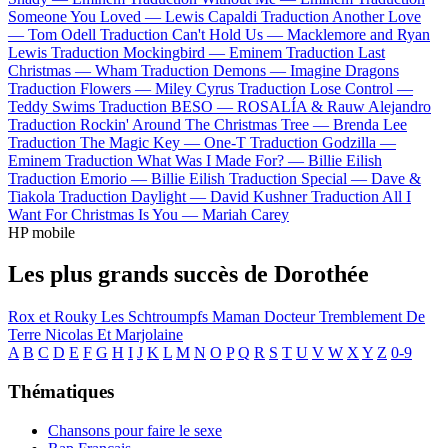
Someone You Loved —
Lewis Capaldi
Traduction Another Love
—
Tom Odell
Traduction Can't Hold Us —
Macklemore and Ryan
Lewis
Traduction Mockingbird —
Eminem
Traduction Last
Christmas —
Wham
Traduction Demons —
Imagine Dragons
Traduction Flowers —
Miley Cyrus
Traduction Lose Control —
Teddy Swims
Traduction BESO —
ROSALÍA & Rauw Alejandro
Traduction Rockin' Around The Christmas Tree —
Brenda Lee
Traduction The Magic Key —
One-T
Traduction Godzilla —
Eminem
Traduction What Was I Made For? —
Billie Eilish
Traduction Emorio —
Billie Eilish
Traduction Special —
Dave &
Tiakola
Traduction Daylight —
David Kushner
Traduction All I
Want For Christmas Is You —
Mariah Carey
HP mobile
Les plus grands succès de Dorothée
Rox et Rouky
Les Schtroumpfs
Maman
Docteur
Tremblement De
Terre
Nicolas Et Marjolaine
A
B
C
D
E
F
G
H
I
J
K
L
M
N
O
P
Q
R
S
T
U
V
W
X
Y
Z
0-9
Thématiques
Chansons pour faire le sexe