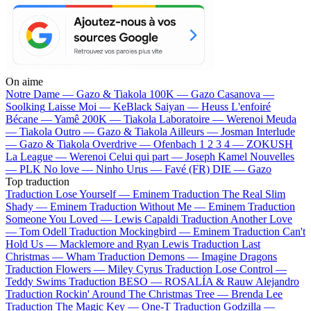
On aime
Notre Dame —
Gazo & Tiakola
100K —
Gazo
Casanova —
Soolking
Laisse Moi —
KeBlack
Saiyan —
Heuss L'enfoiré
Bécane —
Yamê
200K —
Tiakola
Laboratoire —
Werenoi
Meuda
—
Tiakola
Outro —
Gazo & Tiakola
Ailleurs —
Josman
Interlude
—
Gazo & Tiakola
Overdrive —
Ofenbach
1 2 3 4 —
ZOKUSH
La League —
Werenoi
Celui qui part —
Joseph Kamel
Nouvelles
—
PLK
No love —
Ninho
Urus —
Favé (FR)
DIE —
Gazo
Top traduction
Traduction Lose Yourself —
Eminem
Traduction The Real Slim
Shady —
Eminem
Traduction Without Me —
Eminem
Traduction
Someone You Loved —
Lewis Capaldi
Traduction Another Love
—
Tom Odell
Traduction Mockingbird —
Eminem
Traduction Can't
Hold Us —
Macklemore and Ryan Lewis
Traduction Last
Christmas —
Wham
Traduction Demons —
Imagine Dragons
Traduction Flowers —
Miley Cyrus
Traduction Lose Control —
Teddy Swims
Traduction BESO —
ROSALÍA & Rauw Alejandro
Traduction Rockin' Around The Christmas Tree —
Brenda Lee
Traduction The Magic Key —
One-T
Traduction Godzilla —