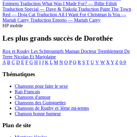
Eminem
Traduction What Was I Made For? —
Billie Eilish
Traduction Special —
Dave & Tiakola
Traduction Paint The Town
Red —
Doja Cat
Traduction All I Want For Christmas Is You —
Mariah Carey
Traduction Emorio —
Mariah Carey
HP mobile
Les plus grands succès de Dorothée
Rox et Rouky
Les Schtroumpfs
Maman
Docteur
Tremblement De
Terre
Nicolas Et Marjolaine
A
B
C
D
E
F
G
H
I
J
K
L
M
N
O
P
Q
R
S
T
U
V
W
X
Y
Z
0-9
Thématiques
Chansons pour faire le sexe
Rap Français
Chansons d'amour
Chansons des Guinguettes
Chansons de Rugby et 3ème mi-temps
Chanson bonne humeur
Plan de site