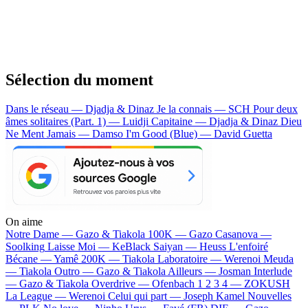
Sélection du moment
Dans le réseau — Djadja & Dinaz
Je la connais — SCH
Pour deux
âmes solitaires (Part. 1) — Luidji
Capitaine — Djadja & Dinaz
Dieu
Ne Ment Jamais — Damso
I'm Good (Blue) — David Guetta
On aime
Notre Dame —
Gazo & Tiakola
100K —
Gazo
Casanova —
Soolking
Laisse Moi —
KeBlack
Saiyan —
Heuss L'enfoiré
Bécane —
Yamê
200K —
Tiakola
Laboratoire —
Werenoi
Meuda
—
Tiakola
Outro —
Gazo & Tiakola
Ailleurs —
Josman
Interlude
—
Gazo & Tiakola
Overdrive —
Ofenbach
1 2 3 4 —
ZOKUSH
La League —
Werenoi
Celui qui part —
Joseph Kamel
Nouvelles