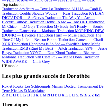
—
PLK
No love —
Ninho
Urus —
Favé (FR)
DIE —
Gazo
Top traduction
Traduction des fleurs —
Tove Lo
Traduction AH HA —
Cardi B
Traduction Coulda Shoulda Woulda —
Russ
Traduction KYLIAN
DICTADOR —
SurNervis
Traduction The Way You Are —
Electric Callboy
Traduction Home To Me —
Tones & I
Traduction
Mi Chico —
DJ Goja
Traduction My Body Isn't Ready —
Sombr
Traduction Danceteria —
Madonna
Traduction MORNING DEW
(DONK) —
Beyoncé
Traduction Hush —
Muse
Traduction The
Time Of My Life —
Benson Boone
Traduction Camera —
Charli
XCX
Traduction Happiness is So Sad —
Swedish House Mafia
Traduction RMB (Ring My Bell) —
Aitch
Traduction 99% —
Jessie
Reyez
Traduction YOYO —
Don Xhoni
Traduction Bizarre —
Madonna
Traduction Van Cleef Pt 2 —
Malie Donn
Traduction
WIDE AWAKE —
Chris Grey
HP mobile
Les plus grands succès de Dorothée
Rox et Rouky
Les Schtroumpfs
Maman
Docteur
Tremblement De
Terre
Nicolas Et Marjolaine
A
B
C
D
E
F
G
H
I
J
K
L
M
N
O
P
Q
R
S
T
U
V
W
X
Y
Z
0-9
Thématiques