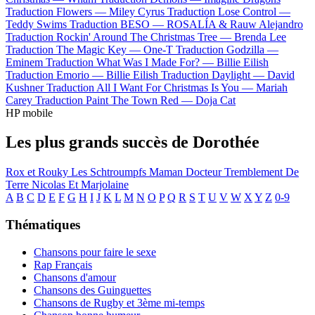
Traduction Flowers —
Miley Cyrus
Traduction Lose Control —
Teddy Swims
Traduction BESO —
ROSALÍA & Rauw Alejandro
Traduction Rockin' Around The Christmas Tree —
Brenda Lee
Traduction The Magic Key —
One-T
Traduction Godzilla —
Eminem
Traduction What Was I Made For? —
Billie Eilish
Traduction Emorio —
Billie Eilish
Traduction Daylight —
David
Kushner
Traduction All I Want For Christmas Is You —
Mariah
Carey
Traduction Paint The Town Red —
Doja Cat
HP mobile
Les plus grands succès de Dorothée
Rox et Rouky
Les Schtroumpfs
Maman
Docteur
Tremblement De
Terre
Nicolas Et Marjolaine
A
B
C
D
E
F
G
H
I
J
K
L
M
N
O
P
Q
R
S
T
U
V
W
X
Y
Z
0-9
Thématiques
Chansons pour faire le sexe
Rap Français
Chansons d'amour
Chansons des Guinguettes
Chansons de Rugby et 3ème mi-temps