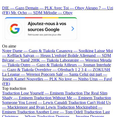
DIE — Gazo
Demain — PLK
Avec Toi — Oboy
Akrapo 7 — Uzi
(FR)
Mr. Ocho — SDM
Mélodie — Oboy
On aime
Notre Dame —
Gazo & Tiakola
Casanova —
Soolking
Laisse Moi
—
KeBlack
Saiyan —
Heuss L'enfoiré
Bolide Allemand —
SDM
Bécane —
Yamê
200K —
Tiakola
Laboratoire —
Werenoi
Meuda
—
Tiakola
Outro —
Gazo & Tiakola
Ailleurs —
Josman
Interlude
—
Gazo & Tiakola
Overdrive —
Ofenbach
1 2 3 4 —
ZOKUSH
La League —
Werenoi
Popcorn Salé —
Santa
Celui qui part —
Joseph Kamel
Nouvelles —
PLK
No love —
Ninho
Urus —
Favé
(FR)
Top traduction
Traduction Lose Yourself —
Eminem
Traduction The Real Slim
Shady —
Eminem
Traduction Without Me —
Eminem
Traduction
Someone You Loved —
Lewis Capaldi
Traduction Can't Hold Us
—
Macklemore and Ryan Lewis
Traduction Mockingbird —
Eminem
Traduction Another Love —
Tom Odell
Traduction Last
Christmas —
Wham
Traduction Demons —
Imagine Dragons