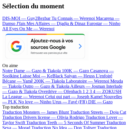
Sélection du moment
DIS-MOI — Guy2Bezbar
Tu Connais — Werenoi
Macarena —
Damso
J'fais Mes Affaires — Djadja & Dinaz
Eurostar — Ninho
All Eyes On Me — Werenoi
On aime
Notre Dame —
Gazo & Tiakola
100K —
Gazo
Casanova —
Soolking
Laisse Moi —
KeBlack
Saiyan —
Heuss L'enfoiré
Bécane —
Yamê
200K —
Tiakola
Laboratoire —
Werenoi
Meuda
—
Tiakola
Outro —
Gazo & Tiakola
Ailleurs —
Josman
Interlude
—
Gazo & Tiakola
Overdrive —
Ofenbach
1 2 3 4 —
ZOKUSH
La League —
Werenoi
Celui qui part —
Joseph Kamel
Nouvelles
—
PLK
No love —
Ninho
Urus —
Favé (FR)
DIE —
Gazo
Top traduction
Traduction Monsters —
James Blunt
Traduction Streets —
Doja Cat
Traduction Drivers license —
Olivia Rodrigo
Traduction Lover —
Taylor Swift
Traduction Teeth —
5 Seconds Of Summer
Traduction
Seya —
Morad
Traduction No Idea —
Don Toliver
Traduction