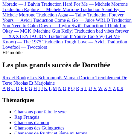
Morado —
J Balvin
Traduction Hard For Me —
Michele Morrone
Traduction Rapture —
Michele Morrone
Traduction Stand By —
Michele Morrone
Traduction Agua —
Tainy
Traduction Forever
Yours —
Avicii
Traduction Come & Go —
Juice WRLD
Traduction
You Need to Calm Down —
Taylor Swift
Traduction I Think I’m
Okay —
MGK (Machine Gun Kelly)
Traduction bad vibes forever
—
XXXTENTACION
Traduction If You're Too Shy (Let Me
Know) —
The 1975
Traduction Tough Love —
Avicii
Traduction
Lovefool —
Twocolors
HP mobile
Les plus grands succès de Dorothée
Rox et Rouky
Les Schtroumpfs
Maman
Docteur
Tremblement De
Terre
Nicolas Et Marjolaine
A
B
C
D
E
F
G
H
I
J
K
L
M
N
O
P
Q
R
S
T
U
V
W
X
Y
Z
0-9
Thématiques
Chansons pour faire le sexe
Rap Français
Chansons d'amour
Chansons des Guinguettes
Chansons de Rugby et 3ème mi-temps