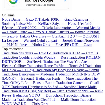
On aime
Notre Dame —
Gazo & Tiakola
100K —
Gazo
Casanova —
Soolking
Laisse Moi —
KeBlack
Saiyan —
Heuss L'enfoiré
Bécane —
Yamê
200K —
Tiakola
Laboratoire —
Werenoi
Meuda
—
Tiakola
Outro —
Gazo & Tiakola
Ailleurs —
Josman
Interlude
—
Gazo & Tiakola
Overdrive —
Ofenbach
1 2 3 4 —
ZOKUSH
La League —
Werenoi
Celui qui part —
Joseph Kamel
Nouvelles
—
PLK
No love —
Ninho
Urus —
Favé (FR)
DIE —
Gazo
Top traduction
Traduction des fleurs —
Tove Lo
Traduction AH HA —
Cardi B
Traduction Coulda Shoulda Woulda —
Russ
Traduction KYLIAN
DICTADOR —
SurNervis
Traduction The Way You Are —
Electric Callboy
Traduction Home To Me —
Tones & I
Traduction
Mi Chico —
DJ Goja
Traduction My Body Isn't Ready —
Sombr
Traduction Danceteria —
Madonna
Traduction MORNING DEW
(DONK) —
Beyoncé
Traduction Hush —
Muse
Traduction The
Time Of My Life —
Benson Boone
Traduction Camera —
Charli
XCX
Traduction Happiness is So Sad —
Swedish House Mafia
Traduction RMB (Ring My Bell) —
Aitch
Traduction 99% —
Jessie
Reyez
Traduction YOYO —
Don Xhoni
Traduction Bizarre —
Madonna
Traduction Van Cleef Pt 2 —
Malie Donn
Traduction
WIDE AWAKE —
Chris Grey