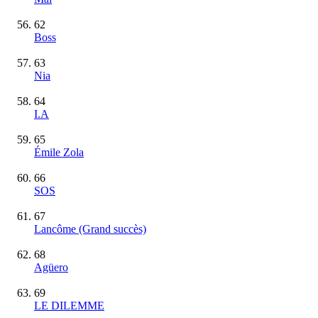
62
Boss
63
Nia
64
I.A
65
Émile Zola
66
SOS
67
Lancôme
(Grand succès)
68
Agüero
69
LE DILEMME