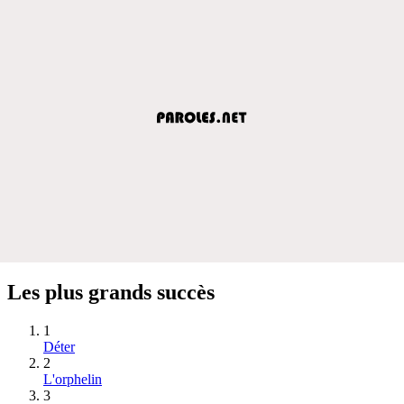
Les plus grands succès
1
Déter
2
L'orphelin
3