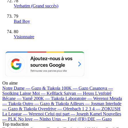
78
Verbatim
(Grand succès)
79
Bad Boy
80
Visionnaire
On aime
Notre Dame —
Gazo & Tiakola
100K —
Gazo
Casanova —
Soolking
Laisse Moi —
KeBlack
Saiyan —
Heuss L'enfoiré
Bécane —
Yamê
200K —
Tiakola
Laboratoire —
Werenoi
Meuda
—
Tiakola
Outro —
Gazo & Tiakola
Ailleurs —
Josman
Interlude
—
Gazo & Tiakola
Overdrive —
Ofenbach
1 2 3 4 —
ZOKUSH
La League —
Werenoi
Celui qui part —
Joseph Kamel
Nouvelles
—
PLK
No love —
Ninho
Urus —
Favé (FR)
DIE —
Gazo
Top traduction