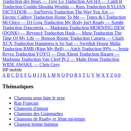
Traduction des fleurs —
Tove Lo
Traduction AH HA —
Cardi B
Traduction Coulda Shoulda Woulda —
Russ
Traduction KYLIAN
DICTADOR —
SurNervis
Traduction The Way You Are —
Electric Callboy
Traduction Home To Me —
Tones & I
Traduction
Mi Chico —
DJ Goja
Traduction My Body Isn't Ready —
Sombr
Traduction Danceteria —
Madonna
Traduction MORNING DEW
(DONK) —
Beyoncé
Traduction Hush —
Muse
Traduction The
Time Of My Life —
Benson Boone
Traduction Camera —
Charli
XCX
Traduction Happiness is So Sad —
Swedish House Mafia
Traduction RMB (Ring My Bell) —
Aitch
Traduction 99% —
Jessie
Reyez
Traduction YOYO —
Don Xhoni
Traduction Bizarre —
Madonna
Traduction Van Cleef Pt 2 —
Malie Donn
Traduction
WIDE AWAKE —
Chris Grey
HP mobile
A
B
C
D
E
F
G
H
I
J
K
L
M
N
O
P
Q
R
S
T
U
V
W
X
Y
Z
0-9
Thématiques
Chansons pour faire le sexe
Rap Français
Chansons d'amour
Chansons des Guinguettes
Chansons de Rugby et 3ème mi-temps
Chanson bonne humeur