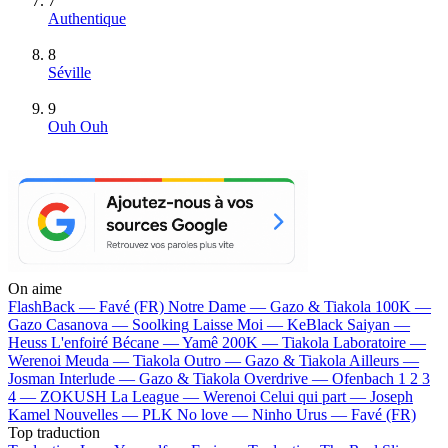
7
Authentique
8
Séville
9
Ouh Ouh
On aime
FlashBack —
Favé (FR)
Notre Dame —
Gazo & Tiakola
100K —
Gazo
Casanova —
Soolking
Laisse Moi —
KeBlack
Saiyan —
Heuss L'enfoiré
Bécane —
Yamê
200K —
Tiakola
Laboratoire —
Werenoi
Meuda —
Tiakola
Outro —
Gazo & Tiakola
Ailleurs —
Josman
Interlude —
Gazo & Tiakola
Overdrive —
Ofenbach
1 2 3
4 —
ZOKUSH
La League —
Werenoi
Celui qui part —
Joseph
Kamel
Nouvelles —
PLK
No love —
Ninho
Urus —
Favé (FR)
Top traduction