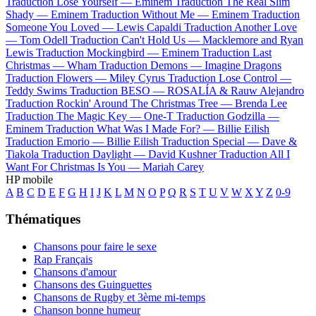
Traduction Lose Yourself —
Eminem
Traduction The Real Slim
Shady —
Eminem
Traduction Without Me —
Eminem
Traduction
Someone You Loved —
Lewis Capaldi
Traduction Another Love
—
Tom Odell
Traduction Can't Hold Us —
Macklemore and Ryan
Lewis
Traduction Mockingbird —
Eminem
Traduction Last
Christmas —
Wham
Traduction Demons —
Imagine Dragons
Traduction Flowers —
Miley Cyrus
Traduction Lose Control —
Teddy Swims
Traduction BESO —
ROSALÍA & Rauw Alejandro
Traduction Rockin' Around The Christmas Tree —
Brenda Lee
Traduction The Magic Key —
One-T
Traduction Godzilla —
Eminem
Traduction What Was I Made For? —
Billie Eilish
Traduction Emorio —
Billie Eilish
Traduction Special —
Dave &
Tiakola
Traduction Daylight —
David Kushner
Traduction All I
Want For Christmas Is You —
Mariah Carey
HP mobile
A
B
C
D
E
F
G
H
I
J
K
L
M
N
O
P
Q
R
S
T
U
V
W
X
Y
Z
0-9
Thématiques
Chansons pour faire le sexe
Rap Français
Chansons d'amour
Chansons des Guinguettes
Chansons de Rugby et 3ème mi-temps
Chanson bonne humeur