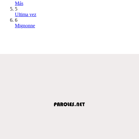
Más
5
Ultima vez
6
Mignonne