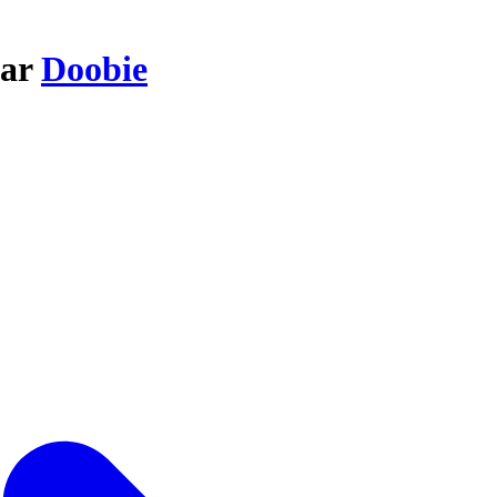
par
Doobie