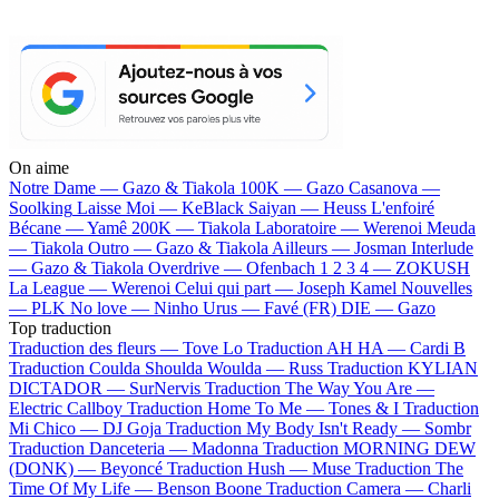
On aime
Notre Dame —
Gazo & Tiakola
100K —
Gazo
Casanova —
Soolking
Laisse Moi —
KeBlack
Saiyan —
Heuss L'enfoiré
Bécane —
Yamê
200K —
Tiakola
Laboratoire —
Werenoi
Meuda
—
Tiakola
Outro —
Gazo & Tiakola
Ailleurs —
Josman
Interlude
—
Gazo & Tiakola
Overdrive —
Ofenbach
1 2 3 4 —
ZOKUSH
La League —
Werenoi
Celui qui part —
Joseph Kamel
Nouvelles
—
PLK
No love —
Ninho
Urus —
Favé (FR)
DIE —
Gazo
Top traduction
Traduction des fleurs —
Tove Lo
Traduction AH HA —
Cardi B
Traduction Coulda Shoulda Woulda —
Russ
Traduction KYLIAN
DICTADOR —
SurNervis
Traduction The Way You Are —
Electric Callboy
Traduction Home To Me —
Tones & I
Traduction
Mi Chico —
DJ Goja
Traduction My Body Isn't Ready —
Sombr
Traduction Danceteria —
Madonna
Traduction MORNING DEW
(DONK) —
Beyoncé
Traduction Hush —
Muse
Traduction The
Time Of My Life —
Benson Boone
Traduction Camera —
Charli