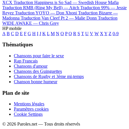
XCX
Traduction Happiness is So Sad —
Swedish House Mafia
Traduction RMB (Ring My Bell) —
Aitch
Traduction 99% —
Jessie
Reyez
Traduction YOYO —
Don Xhoni
Traduction Bizarre —
Madonna
Traduction Van Cleef Pt 2 —
Malie Donn
Traduction
WIDE AWAKE —
Chris Grey
HP mobile
A
B
C
D
E
F
G
H
I
J
K
L
M
N
O
P
Q
R
S
T
U
V
W
X
Y
Z
0-9
Thématiques
Chansons pour faire le sexe
Rap Français
Chansons d'amour
Chansons des Guinguettes
Chansons de Rugby et 3ème mi-temps
Chanson bonne humeur
Plan de site
Mentions légales
Paramètres cookies
Cookie Settings
© 2026 Paroles.net — Tous droits réservés