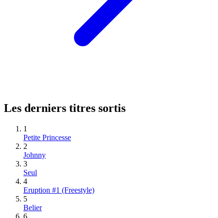
Les derniers titres sortis
1
Petite Princesse
2
Johnny
3
Seul
4
Eruption #1 (Freestyle)
5
Belier
6