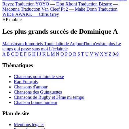
Reyez
Traduction YOYO —
Don Xhoni
Traduction Bizarre —
Madonna
Traduction Van Cleef Pt 2 —
Malie Donn
Traduction
WIDE AWAKE —
Chris Grey
HP mobile
Les plus grands succès de Dominique A
Mainstream
Immortels
Toute latitude
Aujourd'hui n'existe plus
Le
temps qui passe sans moi
L'éclaircie
A
B
C
D
E
F
G
H
I
J
K
L
M
N
O
P
Q
R
S
T
U
V
W
X
Y
Z
0-9
Thématiques
Chansons pour faire le sexe
Rap Français
Chansons d'amour
Chansons des Guinguettes
Chansons de Rugby et 3ème mi-temps
Chanson bonne humeur
Plan de site
Mentions légales