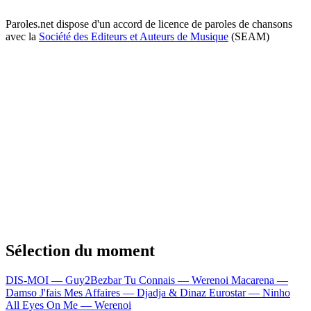
Paroles.net dispose d'un accord de licence de paroles de chansons
avec la
Société des Editeurs et Auteurs de Musique
(SEAM)
Sélection du moment
DIS-MOI — Guy2Bezbar
Tu Connais — Werenoi
Macarena —
Damso
J'fais Mes Affaires — Djadja & Dinaz
Eurostar — Ninho
All Eyes On Me — Werenoi