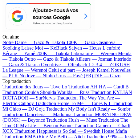
On aime
Notre Dame —
Gazo & Tiakola
100K —
Gazo
Casanova —
Soolking
Laisse Moi —
KeBlack
Saiyan —
Heuss L'enfoiré
Bécane —
Yamê
200K —
Tiakola
Laboratoire —
Werenoi
Meuda
—
Tiakola
Outro —
Gazo & Tiakola
Ailleurs —
Josman
Interlude
—
Gazo & Tiakola
Overdrive —
Ofenbach
1 2 3 4 —
ZOKUSH
La League —
Werenoi
Celui qui part —
Joseph Kamel
Nouvelles
—
PLK
No love —
Ninho
Urus —
Favé (FR)
DIE —
Gazo
Top traduction
Traduction des fleurs —
Tove Lo
Traduction AH HA —
Cardi B
Traduction Coulda Shoulda Woulda —
Russ
Traduction KYLIAN
DICTADOR —
SurNervis
Traduction The Way You Are —
Electric Callboy
Traduction Home To Me —
Tones & I
Traduction
Mi Chico —
DJ Goja
Traduction My Body Isn't Ready —
Sombr
Traduction Danceteria —
Madonna
Traduction MORNING DEW
(DONK) —
Beyoncé
Traduction Hush —
Muse
Traduction The
Time Of My Life —
Benson Boone
Traduction Camera —
Charli
XCX
Traduction Happiness is So Sad —
Swedish House Mafia
Traduction RMB (Ring My Bell) —
Aitch
Traduction 99% —
Jessie