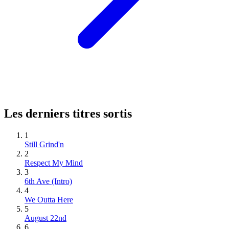
Les derniers titres sortis
1
Still Grind'n
2
Respect My Mind
3
6th Ave (Intro)
4
We Outta Here
5
August 22nd
6