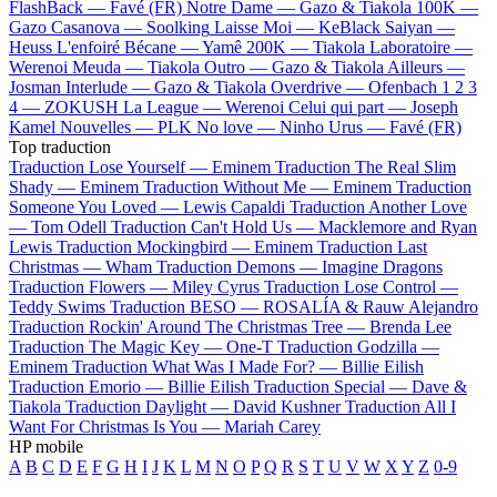
FlashBack —
Favé (FR)
Notre Dame —
Gazo & Tiakola
100K —
Gazo
Casanova —
Soolking
Laisse Moi —
KeBlack
Saiyan —
Heuss L'enfoiré
Bécane —
Yamê
200K —
Tiakola
Laboratoire —
Werenoi
Meuda —
Tiakola
Outro —
Gazo & Tiakola
Ailleurs —
Josman
Interlude —
Gazo & Tiakola
Overdrive —
Ofenbach
1 2 3
4 —
ZOKUSH
La League —
Werenoi
Celui qui part —
Joseph
Kamel
Nouvelles —
PLK
No love —
Ninho
Urus —
Favé (FR)
Top traduction
Traduction Lose Yourself —
Eminem
Traduction The Real Slim
Shady —
Eminem
Traduction Without Me —
Eminem
Traduction
Someone You Loved —
Lewis Capaldi
Traduction Another Love
—
Tom Odell
Traduction Can't Hold Us —
Macklemore and Ryan
Lewis
Traduction Mockingbird —
Eminem
Traduction Last
Christmas —
Wham
Traduction Demons —
Imagine Dragons
Traduction Flowers —
Miley Cyrus
Traduction Lose Control —
Teddy Swims
Traduction BESO —
ROSALÍA & Rauw Alejandro
Traduction Rockin' Around The Christmas Tree —
Brenda Lee
Traduction The Magic Key —
One-T
Traduction Godzilla —
Eminem
Traduction What Was I Made For? —
Billie Eilish
Traduction Emorio —
Billie Eilish
Traduction Special —
Dave &
Tiakola
Traduction Daylight —
David Kushner
Traduction All I
Want For Christmas Is You —
Mariah Carey
HP mobile
A
B
C
D
E
F
G
H
I
J
K
L
M
N
O
P
Q
R
S
T
U
V
W
X
Y
Z
0-9