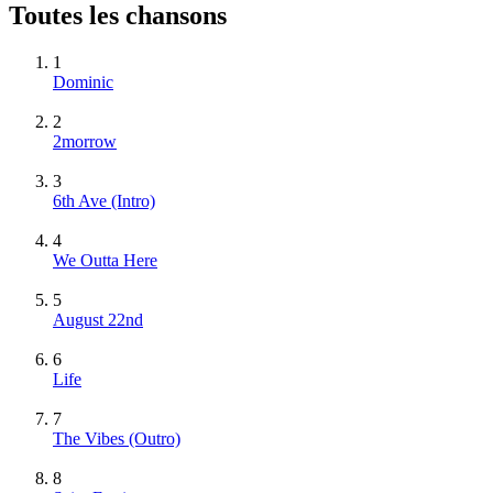
Toutes les chansons
1
Dominic
2
2morrow
3
6th Ave (Intro)
4
We Outta Here
5
August 22nd
6
Life
7
The Vibes (Outro)
8