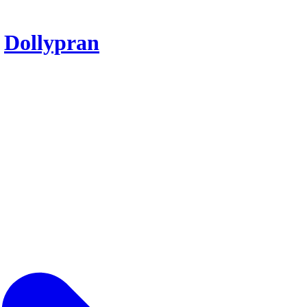
r
Dollypran