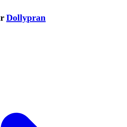
ar
Dollypran