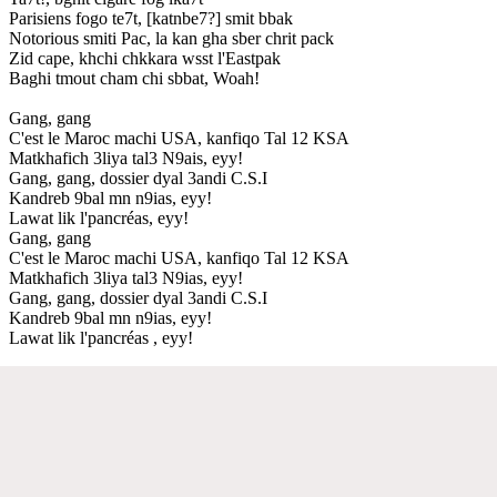
Parisiens fogo te7t, [katnbe7?] smit bbak
Notorious smiti Pac, la kan gha sber chrit pack
Zid cape, khchi chkkara wsst l'Eastpak
Baghi tmout cham chi sbbat, Woah!
Gang, gang
C'est le Maroc machi USA, kanfiqo Tal 12 KSA
Matkhafich 3liya tal3 N9ais, eyy!
Gang, gang, dossier dyal 3andi C.S.I
Kandreb 9bal mn n9ias, eyy!
Lawat lik l'pancréas, eyy!
Gang, gang
C'est le Maroc machi USA, kanfiqo Tal 12 KSA
Matkhafich 3liya tal3 N9ias, eyy!
Gang, gang, dossier dyal 3andi C.S.I
Kandreb 9bal mn n9ias, eyy!
Lawat lik l'pancréas , eyy!