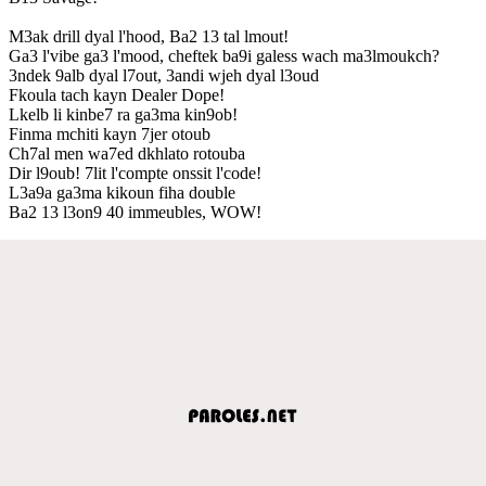
M3ak drill dyal l'hood, Ba2 13 tal lmout!
Ga3 l'vibe ga3 l'mood, cheftek ba9i galess wach ma3lmoukch?
3ndek 9alb dyal l7out, 3andi wjeh dyal l3oud
Fkoula tach kayn Dealer Dope!
Lkelb li kinbe7 ra ga3ma kin9ob!
Finma mchiti kayn 7jer otoub
Ch7al men wa7ed dkhlato rotouba
Dir l9oub! 7lit l'compte onssit l'code!
L3a9a ga3ma kikoun fiha double
Ba2 13 l3on9 40 immeubles, WOW!