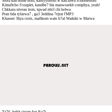
Stora kan'noble'hom, kanryybhom w kan3awd n'montehom
Kitna9cho f'couplet, kandbe7 bla manwssekh compliya, yeah!
Chkkara niveau trois, tqwad nbi3 chi kelwa
Pran bda tyfarwa7 , ga3 3eddina 7ejrat l'MP3
Khasser 3liya croix, mafikom walo b7al Waikiki w Marwa
Ta7t!, bghit cigare fog lka7t