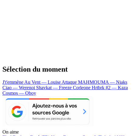
Sélection du moment
J't'emmène Au Vent — Louise Attaque
MAHMOUMA — Niaks
Ciao — Werenoi
Shavkat — Freeze Corleone
Hrtbrk #2 — Kaza
Cosmos — Oboy
On aime