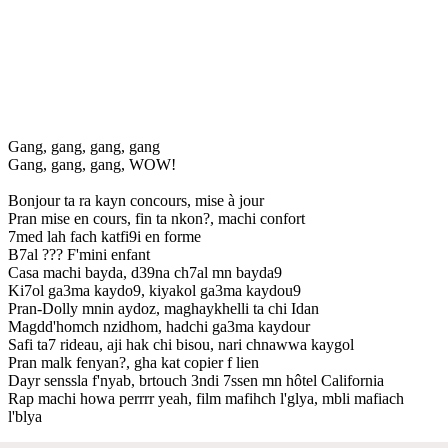
Gang, gang, gang, gang
Gang, gang, gang, WOW!
Bonjour ta ra kayn concours, mise à jour
Pran mise en cours, fin ta nkon?, machi confort
7med lah fach katfi9i en forme
B7al ??? F'mini enfant
Casa machi bayda, d39na ch7al mn bayda9
Ki7ol ga3ma kaydo9, kiyakol ga3ma kaydou9
Pran-Dolly mnin aydoz, maghaykhelli ta chi Idan
Magdd'homch nzidhom, hadchi ga3ma kaydour
Safi ta7 rideau, aji hak chi bisou, nari chnawwa kaygol
Pran malk fenyan?, gha kat copier f lien
Dayr senssla f'nyab, brtouch 3ndi 7ssen mn hôtel California
Rap machi howa perrrr yeah, film mafihch l'glya, mbli mafiach
l'blya