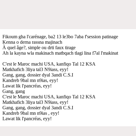
Fikoum gha l'carénage, ba2 13 le3bo 7aba f'session patinage
Kenna o derna rassna majinach
À quel âge?, simple ou drti faux tirage
Ah la kayna wla makinach matbqach tlagi lina f7al l'makinat
C'est le Maroc machi USA, kanfiqo Tal 12 KSA
Matkhafich 3liya tal3 N9iass, eyy!
Gang, gang, dossier dyal 3andi C.S.I
Kandreb 9bal mn n9ias, eyy!
Lawat lik l'pancréas, eyy!
Gang, gang
C'est le Maroc machi USA, kanfiqo Tal 12 KSA
Matkhafich 3liya tal3 N9iass, eyy!
Gang, gang, dossier dyal 3andi C.S.I
Kandreb 9bal mn n9ias , eyy!
Lawat lik l'pancréas, eyy!