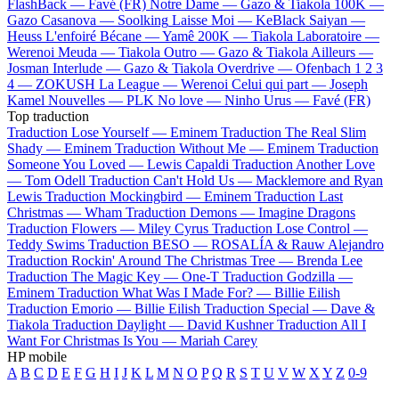
FlashBack —
Favé (FR)
Notre Dame —
Gazo & Tiakola
100K —
Gazo
Casanova —
Soolking
Laisse Moi —
KeBlack
Saiyan —
Heuss L'enfoiré
Bécane —
Yamê
200K —
Tiakola
Laboratoire —
Werenoi
Meuda —
Tiakola
Outro —
Gazo & Tiakola
Ailleurs —
Josman
Interlude —
Gazo & Tiakola
Overdrive —
Ofenbach
1 2 3
4 —
ZOKUSH
La League —
Werenoi
Celui qui part —
Joseph
Kamel
Nouvelles —
PLK
No love —
Ninho
Urus —
Favé (FR)
Top traduction
Traduction Lose Yourself —
Eminem
Traduction The Real Slim
Shady —
Eminem
Traduction Without Me —
Eminem
Traduction
Someone You Loved —
Lewis Capaldi
Traduction Another Love
—
Tom Odell
Traduction Can't Hold Us —
Macklemore and Ryan
Lewis
Traduction Mockingbird —
Eminem
Traduction Last
Christmas —
Wham
Traduction Demons —
Imagine Dragons
Traduction Flowers —
Miley Cyrus
Traduction Lose Control —
Teddy Swims
Traduction BESO —
ROSALÍA & Rauw Alejandro
Traduction Rockin' Around The Christmas Tree —
Brenda Lee
Traduction The Magic Key —
One-T
Traduction Godzilla —
Eminem
Traduction What Was I Made For? —
Billie Eilish
Traduction Emorio —
Billie Eilish
Traduction Special —
Dave &
Tiakola
Traduction Daylight —
David Kushner
Traduction All I
Want For Christmas Is You —
Mariah Carey
HP mobile
A
B
C
D
E
F
G
H
I
J
K
L
M
N
O
P
Q
R
S
T
U
V
W
X
Y
Z
0-9