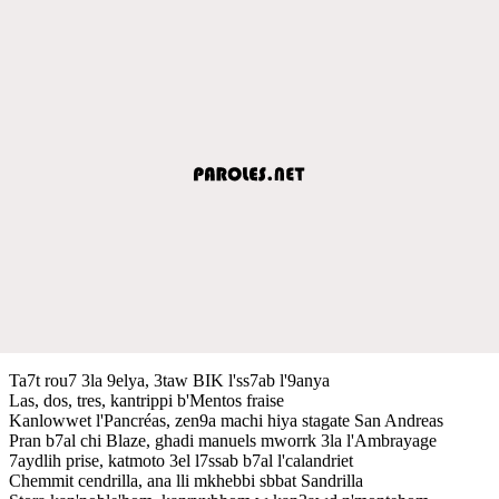
Ta7t rou7 3la 9elya, 3taw BIK l'ss7ab l'9anya
Las, dos, tres, kantrippi b'Mentos fraise
Kanlowwet l'Pancréas, zen9a machi hiya stagate San Andreas
Pran b7al chi Blaze, ghadi manuels mworrk 3la l'Ambrayage
7aydlih prise, katmoto 3el l7ssab b7al l'calandriet
Chemmit cendrilla, ana lli mkhebbi sbbat Sandrilla