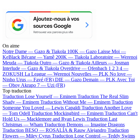
On aime
Notre Dame —
Gazo & Tiakola
100K —
Gazo
Laisse Moi —
KeBlack
Bécane —
Yamê
200K —
Tiakola
Laboratoire —
Werenoi
Meuda —
Tiakola
Outro —
Gazo & Tiakola
Ailleurs —
Josman
Interlude —
Gazo & Tiakola
Overdrive —
Ofenbach
1 2 3 4 —
ZOKUSH
La League —
Werenoi
Nouvelles —
PLK
No love —
Ninho
Urus —
Favé (FR)
DIE —
Gazo
Demain —
PLK
Avec Toi
—
Oboy
Akrapo 7 —
Uzi (FR)
Top traduction
Traduction Lose Yourself —
Eminem
Traduction The Real Slim
Shady —
Eminem
Traduction Without Me —
Eminem
Traduction
Someone You Loved —
Lewis Capaldi
Traduction Another Love
—
Tom Odell
Traduction Mockingbird —
Eminem
Traduction Can't
Hold Us —
Macklemore and Ryan Lewis
Traduction Last
Christmas —
Wham
Traduction Demons —
Imagine Dragons
Traduction BESO —
ROSALÍA & Rauw Alejandro
Traduction
Flowers —
Miley Cyrus
Traduction Lose Control —
Teddy Swims