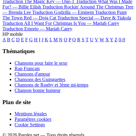
Traduction The Magic Key —
One-T
Traduction What Was I Made
For? —
Billie Eilish
Traduction Rockin' Around The Christmas Tree
—
Brenda Lee
Traduction Godzilla —
Eminem
Traduction Paint
The Town Red —
Doja Cat
Traduction Special —
Dave & Tiakola
Traduction All I Want For Christmas Is You —
Mariah Carey
Traduction Emorio —
Mariah Carey
HP mobile
A
B
C
D
E
F
G
H
I
J
K
L
M
N
O
P
Q
R
S
T
U
V
W
X
Y
Z
0-9
Thématiques
Chansons pour faire le sexe
Rap Français
Chansons d'amour
Chansons des Guinguettes
Chansons de Rugby et 3ème mi-temps
Chanson bonne humeur
Plan de site
Mentions légales
Paramètres cookies
Cookie Settings
© 2026 Paroles.net — Tous droits réservés