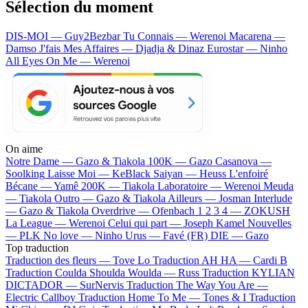
Sélection du moment
DIS-MOI — Guy2Bezbar
Tu Connais — Werenoi
Macarena —
Damso
J'fais Mes Affaires — Djadja & Dinaz
Eurostar — Ninho
All Eyes On Me — Werenoi
On aime
Notre Dame —
Gazo & Tiakola
100K —
Gazo
Casanova —
Soolking
Laisse Moi —
KeBlack
Saiyan —
Heuss L'enfoiré
Bécane —
Yamê
200K —
Tiakola
Laboratoire —
Werenoi
Meuda
—
Tiakola
Outro —
Gazo & Tiakola
Ailleurs —
Josman
Interlude
—
Gazo & Tiakola
Overdrive —
Ofenbach
1 2 3 4 —
ZOKUSH
La League —
Werenoi
Celui qui part —
Joseph Kamel
Nouvelles
—
PLK
No love —
Ninho
Urus —
Favé (FR)
DIE —
Gazo
Top traduction
Traduction des fleurs —
Tove Lo
Traduction AH HA —
Cardi B
Traduction Coulda Shoulda Woulda —
Russ
Traduction KYLIAN
DICTADOR —
SurNervis
Traduction The Way You Are —
Electric Callboy
Traduction Home To Me —
Tones & I
Traduction