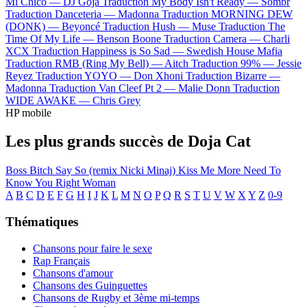
Mi Chico —
DJ Goja
Traduction My Body Isn't Ready —
Sombr
Traduction Danceteria —
Madonna
Traduction MORNING DEW
(DONK) —
Beyoncé
Traduction Hush —
Muse
Traduction The
Time Of My Life —
Benson Boone
Traduction Camera —
Charli
XCX
Traduction Happiness is So Sad —
Swedish House Mafia
Traduction RMB (Ring My Bell) —
Aitch
Traduction 99% —
Jessie
Reyez
Traduction YOYO —
Don Xhoni
Traduction Bizarre —
Madonna
Traduction Van Cleef Pt 2 —
Malie Donn
Traduction
WIDE AWAKE —
Chris Grey
HP mobile
Les plus grands succès de Doja Cat
Boss Bitch
Say So (remix Nicki Minaj)
Kiss Me More
Need To
Know
You Right
Woman
A
B
C
D
E
F
G
H
I
J
K
L
M
N
O
P
Q
R
S
T
U
V
W
X
Y
Z
0-9
Thématiques
Chansons pour faire le sexe
Rap Français
Chansons d'amour
Chansons des Guinguettes
Chansons de Rugby et 3ème mi-temps