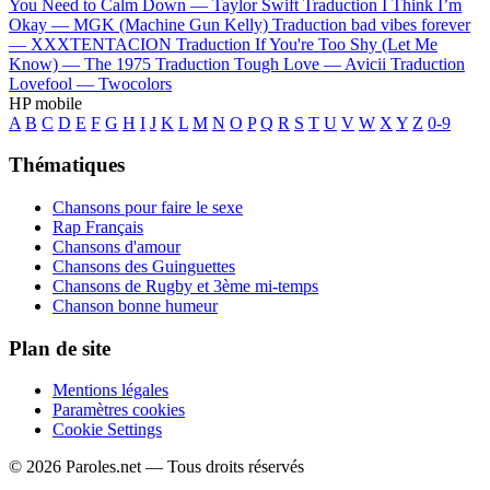
You Need to Calm Down —
Taylor Swift
Traduction I Think I’m
Okay —
MGK (Machine Gun Kelly)
Traduction bad vibes forever
—
XXXTENTACION
Traduction If You're Too Shy (Let Me
Know) —
The 1975
Traduction Tough Love —
Avicii
Traduction
Lovefool —
Twocolors
HP mobile
A
B
C
D
E
F
G
H
I
J
K
L
M
N
O
P
Q
R
S
T
U
V
W
X
Y
Z
0-9
Thématiques
Chansons pour faire le sexe
Rap Français
Chansons d'amour
Chansons des Guinguettes
Chansons de Rugby et 3ème mi-temps
Chanson bonne humeur
Plan de site
Mentions légales
Paramètres cookies
Cookie Settings
© 2026 Paroles.net — Tous droits réservés