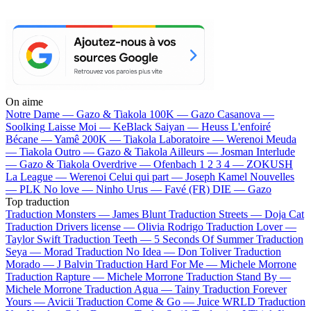
On aime
Notre Dame —
Gazo & Tiakola
100K —
Gazo
Casanova —
Soolking
Laisse Moi —
KeBlack
Saiyan —
Heuss L'enfoiré
Bécane —
Yamê
200K —
Tiakola
Laboratoire —
Werenoi
Meuda
—
Tiakola
Outro —
Gazo & Tiakola
Ailleurs —
Josman
Interlude
—
Gazo & Tiakola
Overdrive —
Ofenbach
1 2 3 4 —
ZOKUSH
La League —
Werenoi
Celui qui part —
Joseph Kamel
Nouvelles
—
PLK
No love —
Ninho
Urus —
Favé (FR)
DIE —
Gazo
Top traduction
Traduction Monsters —
James Blunt
Traduction Streets —
Doja Cat
Traduction Drivers license —
Olivia Rodrigo
Traduction Lover —
Taylor Swift
Traduction Teeth —
5 Seconds Of Summer
Traduction
Seya —
Morad
Traduction No Idea —
Don Toliver
Traduction
Morado —
J Balvin
Traduction Hard For Me —
Michele Morrone
Traduction Rapture —
Michele Morrone
Traduction Stand By —
Michele Morrone
Traduction Agua —
Tainy
Traduction Forever
Yours —
Avicii
Traduction Come & Go —
Juice WRLD
Traduction