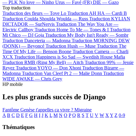
—
PLK
No love —
Ninho
Urus —
Favé (FR)
DIE —
Gazo
Top traduction
Traduction des fleurs —
Tove Lo
Traduction AH HA —
Cardi B
Traduction Coulda Shoulda Woulda —
Russ
Traduction KYLIAN
DICTADOR —
SurNervis
Traduction The Way You Are —
Electric Callboy
Traduction Home To Me —
Tones & I
Traduction
Mi Chico —
DJ Goja
Traduction My Body Isn't Ready —
Sombr
Traduction Danceteria —
Madonna
Traduction MORNING DEW
(DONK) —
Beyoncé
Traduction Hush —
Muse
Traduction The
Time Of My Life —
Benson Boone
Traduction Camera —
Charli
XCX
Traduction Happiness is So Sad —
Swedish House Mafia
Traduction RMB (Ring My Bell) —
Aitch
Traduction 99% —
Jessie
Reyez
Traduction YOYO —
Don Xhoni
Traduction Bizarre —
Madonna
Traduction Van Cleef Pt 2 —
Malie Donn
Traduction
WIDE AWAKE —
Chris Grey
HP mobile
Les plus grands succès de Django
Fantôme
Genèse
t'appelles ça vivre ?
Migraine
A
B
C
D
E
F
G
H
I
J
K
L
M
N
O
P
Q
R
S
T
U
V
W
X
Y
Z
0-9
Thématiques