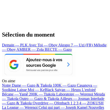
Sélection du moment
Demain — PLK
Avec Toi — Oboy
Akrapo 7 — Uzi (FR)
Mélodie
— Oboy
AMBER — Zola
BECTE — Gazo
On aime
Notre Dame —
Gazo & Tiakola
100K —
Gazo
Casanova —
Soolking
Laisse Moi —
KeBlack
Saiyan —
Heuss L'enfoiré
Bécane —
Yamê
200K —
Tiakola
Laboratoire —
Werenoi
Meuda
—
Tiakola
Outro —
Gazo & Tiakola
Ailleurs —
Josman
Interlude
—
Gazo & Tiakola
Overdrive —
Ofenbach
1 2 3 4 —
ZOKUSH
La League —
Werenoi
Celui qui part —
Joseph Kamel
Nouvelles