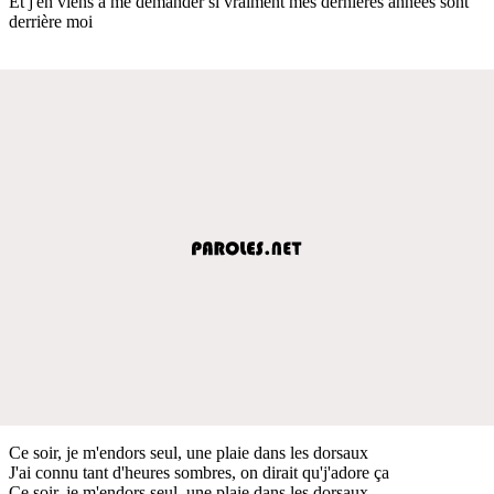
Et j'en viens à me demander si vraiment mes dernières années sont
derrière moi
Ce soir, je m'endors seul, une plaie dans les dorsaux
J'ai connu tant d'heures sombres, on dirait qu'j'adore ça
Ce soir, je m'endors seul, une plaie dans les dorsaux