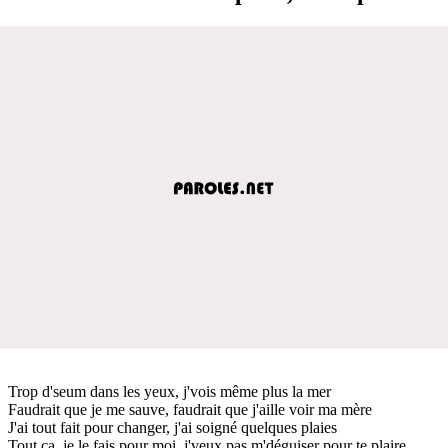
Trop d'seum dans les yeux, j'vois même plus la mer
Faudrait que je me sauve, faudrait que j'aille voir ma mère
J'ai tout fait pour changer, j'ai soigné quelques plaies
Tout ça, je le fais pour moi, j'veux pas m'déguiser pour te plaire