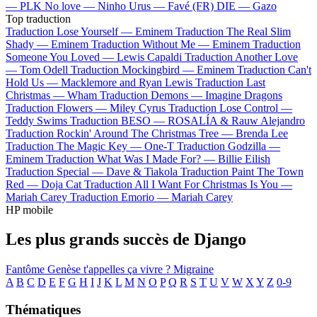
—
PLK
No love —
Ninho
Urus —
Favé (FR)
DIE —
Gazo
Top traduction
Traduction Lose Yourself —
Eminem
Traduction The Real Slim
Shady —
Eminem
Traduction Without Me —
Eminem
Traduction
Someone You Loved —
Lewis Capaldi
Traduction Another Love
—
Tom Odell
Traduction Mockingbird —
Eminem
Traduction Can't
Hold Us —
Macklemore and Ryan Lewis
Traduction Last
Christmas —
Wham
Traduction Demons —
Imagine Dragons
Traduction Flowers —
Miley Cyrus
Traduction Lose Control —
Teddy Swims
Traduction BESO —
ROSALÍA & Rauw Alejandro
Traduction Rockin' Around The Christmas Tree —
Brenda Lee
Traduction The Magic Key —
One-T
Traduction Godzilla —
Eminem
Traduction What Was I Made For? —
Billie Eilish
Traduction Special —
Dave & Tiakola
Traduction Paint The Town
Red —
Doja Cat
Traduction All I Want For Christmas Is You —
Mariah Carey
Traduction Emorio —
Mariah Carey
HP mobile
Les plus grands succès de Django
Fantôme
Genèse
t'appelles ça vivre ?
Migraine
A
B
C
D
E
F
G
H
I
J
K
L
M
N
O
P
Q
R
S
T
U
V
W
X
Y
Z
0-9
Thématiques