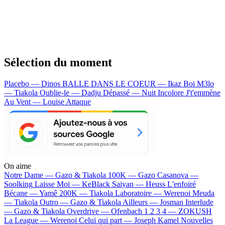
Sélection du moment
Placebo — Dinos
BALLE DANS LE COEUR — Ikaz Boi
M3lo
— Tiakola
Oublie-le — Dadju
Dépassé — Nuit Incolore
J't'emmène
Au Vent — Louise Attaque
On aime
Notre Dame —
Gazo & Tiakola
100K —
Gazo
Casanova —
Soolking
Laisse Moi —
KeBlack
Saiyan —
Heuss L'enfoiré
Bécane —
Yamê
200K —
Tiakola
Laboratoire —
Werenoi
Meuda
—
Tiakola
Outro —
Gazo & Tiakola
Ailleurs —
Josman
Interlude
—
Gazo & Tiakola
Overdrive —
Ofenbach
1 2 3 4 —
ZOKUSH
La League —
Werenoi
Celui qui part —
Joseph Kamel
Nouvelles