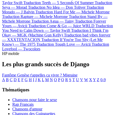
Taylor Swift
Traduction Teeth —
5 Seconds Of Summer
Traduction
Seya —
Morad
Traduction No Idea —
Don Toliver
Traduction
Morado —
J Balvin
Traduction Hard For Me —
Michele Morrone
Traduction Rapture —
Michele Morrone
Traduction Stand By —
Michele Morrone
Traduction Agua —
Tainy
Traduction Forever
Yours —
Avicii
Traduction Come & Go —
Juice WRLD
Traduction
You Need to Calm Down —
Taylor Swift
Traduction I Think I’m
Okay —
MGK (Machine Gun Kelly)
Traduction bad vibes forever
—
XXXTENTACION
Traduction If You're Too Shy (Let Me
Know) —
The 1975
Traduction Tough Love —
Avicii
Traduction
Lovefool —
Twocolors
HP mobile
Les plus grands succès de Django
Fantôme
Genèse
t'appelles ça vivre ?
Migraine
A
B
C
D
E
F
G
H
I
J
K
L
M
N
O
P
Q
R
S
T
U
V
W
X
Y
Z
0-9
Thématiques
Chansons pour faire le sexe
Rap Français
Chansons d'amour
Chansons des Guinguettes