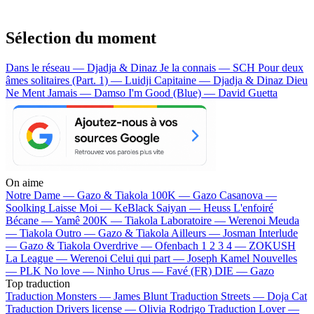
Sélection du moment
Dans le réseau — Djadja & Dinaz
Je la connais — SCH
Pour deux
âmes solitaires (Part. 1) — Luidji
Capitaine — Djadja & Dinaz
Dieu
Ne Ment Jamais — Damso
I'm Good (Blue) — David Guetta
On aime
Notre Dame —
Gazo & Tiakola
100K —
Gazo
Casanova —
Soolking
Laisse Moi —
KeBlack
Saiyan —
Heuss L'enfoiré
Bécane —
Yamê
200K —
Tiakola
Laboratoire —
Werenoi
Meuda
—
Tiakola
Outro —
Gazo & Tiakola
Ailleurs —
Josman
Interlude
—
Gazo & Tiakola
Overdrive —
Ofenbach
1 2 3 4 —
ZOKUSH
La League —
Werenoi
Celui qui part —
Joseph Kamel
Nouvelles
—
PLK
No love —
Ninho
Urus —
Favé (FR)
DIE —
Gazo
Top traduction
Traduction Monsters —
James Blunt
Traduction Streets —
Doja Cat
Traduction Drivers license —
Olivia Rodrigo
Traduction Lover —