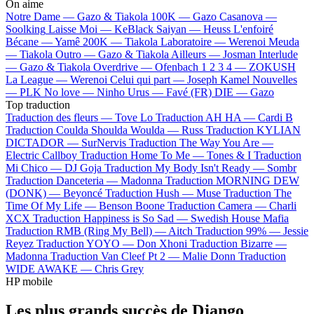
On aime
Notre Dame —
Gazo & Tiakola
100K —
Gazo
Casanova —
Soolking
Laisse Moi —
KeBlack
Saiyan —
Heuss L'enfoiré
Bécane —
Yamê
200K —
Tiakola
Laboratoire —
Werenoi
Meuda
—
Tiakola
Outro —
Gazo & Tiakola
Ailleurs —
Josman
Interlude
—
Gazo & Tiakola
Overdrive —
Ofenbach
1 2 3 4 —
ZOKUSH
La League —
Werenoi
Celui qui part —
Joseph Kamel
Nouvelles
—
PLK
No love —
Ninho
Urus —
Favé (FR)
DIE —
Gazo
Top traduction
Traduction des fleurs —
Tove Lo
Traduction AH HA —
Cardi B
Traduction Coulda Shoulda Woulda —
Russ
Traduction KYLIAN
DICTADOR —
SurNervis
Traduction The Way You Are —
Electric Callboy
Traduction Home To Me —
Tones & I
Traduction
Mi Chico —
DJ Goja
Traduction My Body Isn't Ready —
Sombr
Traduction Danceteria —
Madonna
Traduction MORNING DEW
(DONK) —
Beyoncé
Traduction Hush —
Muse
Traduction The
Time Of My Life —
Benson Boone
Traduction Camera —
Charli
XCX
Traduction Happiness is So Sad —
Swedish House Mafia
Traduction RMB (Ring My Bell) —
Aitch
Traduction 99% —
Jessie
Reyez
Traduction YOYO —
Don Xhoni
Traduction Bizarre —
Madonna
Traduction Van Cleef Pt 2 —
Malie Donn
Traduction
WIDE AWAKE —
Chris Grey
HP mobile
Les plus grands succès de Django