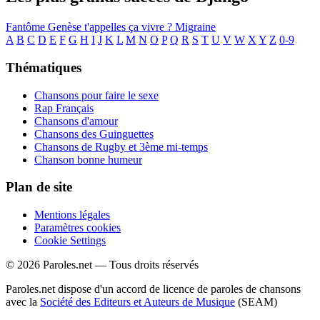
Fantôme
Genèse
t'appelles ça vivre ?
Migraine
A
B
C
D
E
F
G
H
I
J
K
L
M
N
O
P
Q
R
S
T
U
V
W
X
Y
Z
0-9
Thématiques
Chansons pour faire le sexe
Rap Français
Chansons d'amour
Chansons des Guinguettes
Chansons de Rugby et 3ème mi-temps
Chanson bonne humeur
Plan de site
Mentions légales
Paramètres cookies
Cookie Settings
© 2026 Paroles.net — Tous droits réservés
Paroles.net dispose d'un accord de licence de paroles de chansons
avec la
Société des Editeurs et Auteurs de Musique
(SEAM)