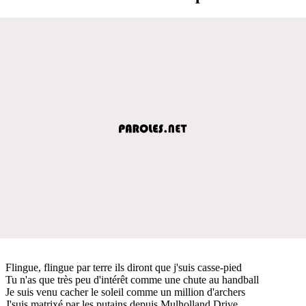
Flingue, flingue par terre ils diront que j'suis casse-pied
Tu n'as que très peu d'intérêt comme une chute au handball
Je suis venu cacher le soleil comme un million d'archers
J'suis matrixé par les putains depuis Mulholland Drive