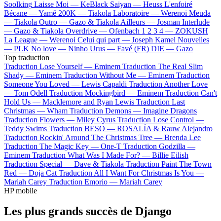
Soolking
Laisse Moi —
KeBlack
Saiyan —
Heuss L'enfoiré
Bécane —
Yamê
200K —
Tiakola
Laboratoire —
Werenoi
Meuda
—
Tiakola
Outro —
Gazo & Tiakola
Ailleurs —
Josman
Interlude
—
Gazo & Tiakola
Overdrive —
Ofenbach
1 2 3 4 —
ZOKUSH
La League —
Werenoi
Celui qui part —
Joseph Kamel
Nouvelles
—
PLK
No love —
Ninho
Urus —
Favé (FR)
DIE —
Gazo
Top traduction
Traduction Lose Yourself —
Eminem
Traduction The Real Slim
Shady —
Eminem
Traduction Without Me —
Eminem
Traduction
Someone You Loved —
Lewis Capaldi
Traduction Another Love
—
Tom Odell
Traduction Mockingbird —
Eminem
Traduction Can't
Hold Us —
Macklemore and Ryan Lewis
Traduction Last
Christmas —
Wham
Traduction Demons —
Imagine Dragons
Traduction Flowers —
Miley Cyrus
Traduction Lose Control —
Teddy Swims
Traduction BESO —
ROSALÍA & Rauw Alejandro
Traduction Rockin' Around The Christmas Tree —
Brenda Lee
Traduction The Magic Key —
One-T
Traduction Godzilla —
Eminem
Traduction What Was I Made For? —
Billie Eilish
Traduction Special —
Dave & Tiakola
Traduction Paint The Town
Red —
Doja Cat
Traduction All I Want For Christmas Is You —
Mariah Carey
Traduction Emorio —
Mariah Carey
HP mobile
Les plus grands succès de Django