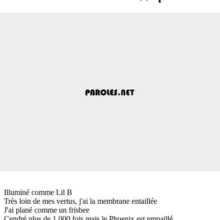
Illuminé comme Lil B
Très loin de mes vertus, j'ai la membrane entaillée
J'ai plané comme un frisbee
Cendré plus de 1 000 fois mais le Phoenix est empaillé