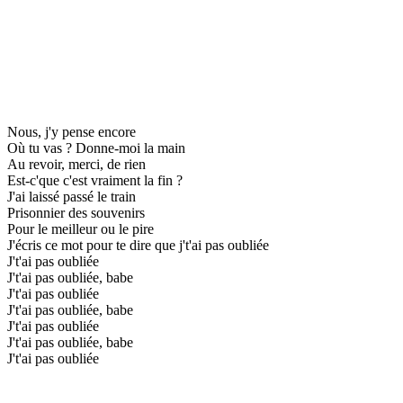
Nous, j'y pense encore
Où tu vas ? Donne-moi la main
Au revoir, merci, de rien
Est-c'que c'est vraiment la fin ?
J'ai laissé passé le train
Prisonnier des souvenirs
Pour le meilleur ou le pire
J'écris ce mot pour te dire que j't'ai pas oubliée
J't'ai pas oubliée
J't'ai pas oubliée, babe
J't'ai pas oubliée
J't'ai pas oubliée, babe
J't'ai pas oubliée
J't'ai pas oubliée, babe
J't'ai pas oubliée