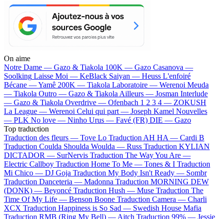
On aime
Notre Dame —
Gazo & Tiakola
100K —
Gazo
Casanova —
Soolking
Laisse Moi —
KeBlack
Saiyan —
Heuss L'enfoiré
Bécane —
Yamê
200K —
Tiakola
Laboratoire —
Werenoi
Meuda
—
Tiakola
Outro —
Gazo & Tiakola
Ailleurs —
Josman
Interlude
—
Gazo & Tiakola
Overdrive —
Ofenbach
1 2 3 4 —
ZOKUSH
La League —
Werenoi
Celui qui part —
Joseph Kamel
Nouvelles
—
PLK
No love —
Ninho
Urus —
Favé (FR)
DIE —
Gazo
Top traduction
Traduction des fleurs —
Tove Lo
Traduction AH HA —
Cardi B
Traduction Coulda Shoulda Woulda —
Russ
Traduction KYLIAN
DICTADOR —
SurNervis
Traduction The Way You Are —
Electric Callboy
Traduction Home To Me —
Tones & I
Traduction
Mi Chico —
DJ Goja
Traduction My Body Isn't Ready —
Sombr
Traduction Danceteria —
Madonna
Traduction MORNING DEW
(DONK) —
Beyoncé
Traduction Hush —
Muse
Traduction The
Time Of My Life —
Benson Boone
Traduction Camera —
Charli
XCX
Traduction Happiness is So Sad —
Swedish House Mafia
Traduction RMB (Ring My Bell) —
Aitch
Traduction 99% —
Jessie