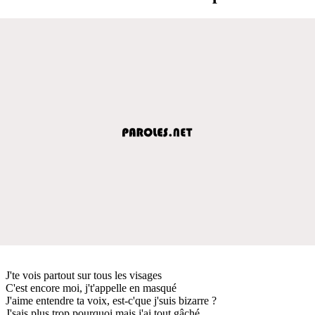
J'te vois partout sur tous les visages
C'est encore moi, j't'appelle en masqué
J'aime entendre ta voix, est-c'que j'suis bizarre ?
J'sais plus trop pourquoi mais j'ai tout gâché