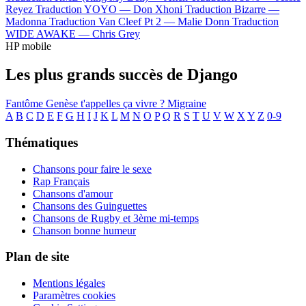
Reyez
Traduction YOYO —
Don Xhoni
Traduction Bizarre —
Madonna
Traduction Van Cleef Pt 2 —
Malie Donn
Traduction
WIDE AWAKE —
Chris Grey
HP mobile
Les plus grands succès de Django
Fantôme
Genèse
t'appelles ça vivre ?
Migraine
A
B
C
D
E
F
G
H
I
J
K
L
M
N
O
P
Q
R
S
T
U
V
W
X
Y
Z
0-9
Thématiques
Chansons pour faire le sexe
Rap Français
Chansons d'amour
Chansons des Guinguettes
Chansons de Rugby et 3ème mi-temps
Chanson bonne humeur
Plan de site
Mentions légales
Paramètres cookies