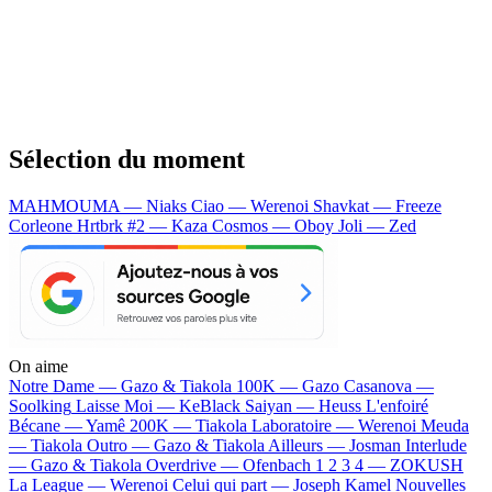
Sélection du moment
MAHMOUMA — Niaks
Ciao — Werenoi
Shavkat — Freeze
Corleone
Hrtbrk #2 — Kaza
Cosmos — Oboy
Joli — Zed
On aime
Notre Dame —
Gazo & Tiakola
100K —
Gazo
Casanova —
Soolking
Laisse Moi —
KeBlack
Saiyan —
Heuss L'enfoiré
Bécane —
Yamê
200K —
Tiakola
Laboratoire —
Werenoi
Meuda
—
Tiakola
Outro —
Gazo & Tiakola
Ailleurs —
Josman
Interlude
—
Gazo & Tiakola
Overdrive —
Ofenbach
1 2 3 4 —
ZOKUSH
La League —
Werenoi
Celui qui part —
Joseph Kamel
Nouvelles