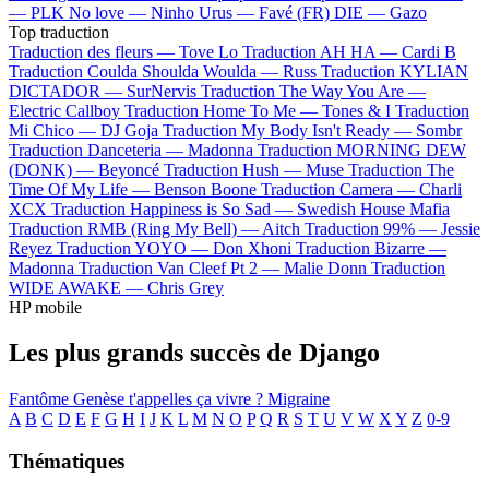
—
PLK
No love —
Ninho
Urus —
Favé (FR)
DIE —
Gazo
Top traduction
Traduction des fleurs —
Tove Lo
Traduction AH HA —
Cardi B
Traduction Coulda Shoulda Woulda —
Russ
Traduction KYLIAN
DICTADOR —
SurNervis
Traduction The Way You Are —
Electric Callboy
Traduction Home To Me —
Tones & I
Traduction
Mi Chico —
DJ Goja
Traduction My Body Isn't Ready —
Sombr
Traduction Danceteria —
Madonna
Traduction MORNING DEW
(DONK) —
Beyoncé
Traduction Hush —
Muse
Traduction The
Time Of My Life —
Benson Boone
Traduction Camera —
Charli
XCX
Traduction Happiness is So Sad —
Swedish House Mafia
Traduction RMB (Ring My Bell) —
Aitch
Traduction 99% —
Jessie
Reyez
Traduction YOYO —
Don Xhoni
Traduction Bizarre —
Madonna
Traduction Van Cleef Pt 2 —
Malie Donn
Traduction
WIDE AWAKE —
Chris Grey
HP mobile
Les plus grands succès de Django
Fantôme
Genèse
t'appelles ça vivre ?
Migraine
A
B
C
D
E
F
G
H
I
J
K
L
M
N
O
P
Q
R
S
T
U
V
W
X
Y
Z
0-9
Thématiques