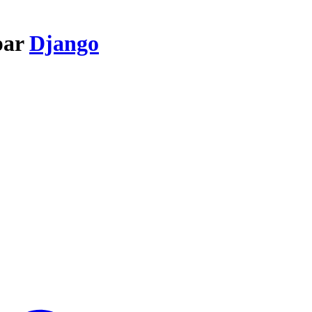
par
Django