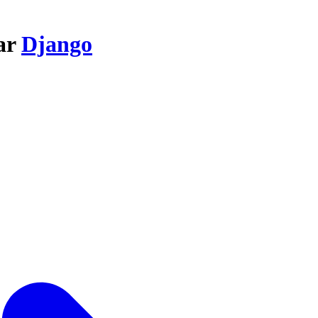
par
Django