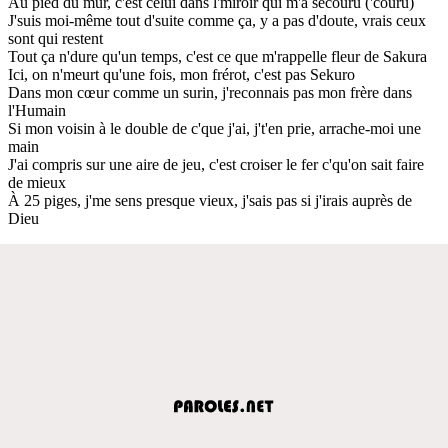
Au pied du mur, c'est celui dans l'miroir qui m'a secouru ('couru)
J'suis moi-même tout d'suite comme ça, y a pas d'doute, vrais ceux
sont qui restent
Tout ça n'dure qu'un temps, c'est ce que m'rappelle fleur de Sakura
Ici, on n'meurt qu'une fois, mon frérot, c'est pas Sekuro
Dans mon cœur comme un surin, j'reconnais pas mon frère dans
l'Humain
Si mon voisin à le double de c'que j'ai, j't'en prie, arrache-moi une
main
J'ai compris sur une aire de jeu, c'est croiser le fer c'qu'on sait faire
de mieux
À 25 piges, j'me sens presque vieux, j'sais pas si j'irais auprès de
Dieu