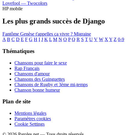
Lovefool —
Twocolors
HP mobile
Les plus grands succès de Django
Fantôme
Genèse
t'appelles ça vivre ?
Migraine
A
B
C
D
E
F
G
H
I
J
K
L
M
N
O
P
Q
R
S
T
U
V
W
X
Y
Z
0-9
Thématiques
Chansons pour faire le sexe
Rap Français
Chansons d'amour
Chansons des Guinguettes
Chansons de Rugby et 3ème mi-temps
Chanson bonne humeur
Plan de site
Mentions légales
Paramètres cookies
Cookie Settings
© 2026 Paroles.net — Tous droits réservés