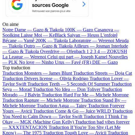
On aime
Notre Dame —
Gazo & Tiakola
100K —
Gazo
Casanova —
Soolking
Laisse Moi —
KeBlack
Saiyan —
Heuss L'enfoiré
Bécane —
Yamê
200K —
Tiakola
Laboratoire —
Werenoi
Meuda
—
Tiakola
Outro —
Gazo & Tiakola
Ailleurs —
Josman
Interlude
—
Gazo & Tiakola
Overdrive —
Ofenbach
1 2 3 4 —
ZOKUSH
La League —
Werenoi
Celui qui part —
Joseph Kamel
Nouvelles
—
PLK
No love —
Ninho
Urus —
Favé (FR)
DIE —
Gazo
Top traduction
Traduction Monsters —
James Blunt
Traduction Streets —
Doja Cat
Traduction Drivers license —
Olivia Rodrigo
Traduction Lover —
Taylor Swift
Traduction Teeth —
5 Seconds Of Summer
Traduction
Seya —
Morad
Traduction No Idea —
Don Toliver
Traduction
Morado —
J Balvin
Traduction Hard For Me —
Michele Morrone
Traduction Rapture —
Michele Morrone
Traduction Stand By —
Michele Morrone
Traduction Agua —
Tainy
Traduction Forever
Yours —
Avicii
Traduction Come & Go —
Juice WRLD
Traduction
You Need to Calm Down —
Taylor Swift
Traduction I Think I’m
Okay —
MGK (Machine Gun Kelly)
Traduction bad vibes forever
—
XXXTENTACION
Traduction If You're Too Shy (Let Me
Know) —
The 1975
Traduction Tough Love —
Avicii
Traduction