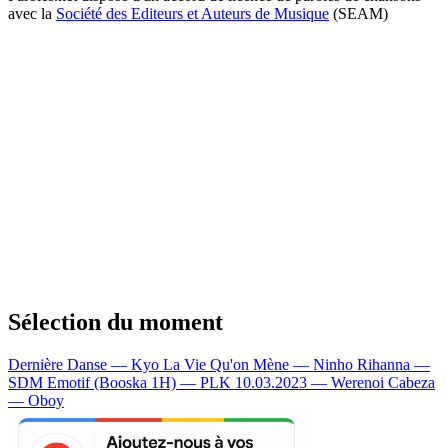
avec la
Société des Editeurs et Auteurs de Musique
(SEAM)
Sélection du moment
Dernière Danse — Kyo
La Vie Qu'on Mène — Ninho
Rihanna —
SDM
Emotif (Booska 1H) — PLK
10.03.2023 — Werenoi
Cabeza
— Oboy