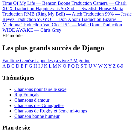
Time Of My Life —
Benson Boone
Traduction Camera —
Charli
XCX
Traduction Happiness is So Sad —
Swedish House Mafia
Traduction RMB (Ring My Bell) —
Aitch
Traduction 99% —
Jessie
Reyez
Traduction YOYO —
Don Xhoni
Traduction Bizarre —
Madonna
Traduction Van Cleef Pt 2 —
Malie Donn
Traduction
WIDE AWAKE —
Chris Grey
HP mobile
Les plus grands succès de Django
Fantôme
Genèse
t'appelles ça vivre ?
Migraine
A
B
C
D
E
F
G
H
I
J
K
L
M
N
O
P
Q
R
S
T
U
V
W
X
Y
Z
0-9
Thématiques
Chansons pour faire le sexe
Rap Français
Chansons d'amour
Chansons des Guinguettes
Chansons de Rugby et 3ème mi-temps
Chanson bonne humeur
Plan de site