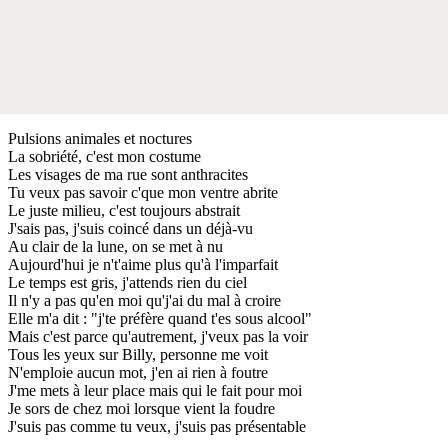
Pulsions animales et noctures
La sobriété, c'est mon costume
Les visages de ma rue sont anthracites
Tu veux pas savoir c'que mon ventre abrite
Le juste milieu, c'est toujours abstrait
J'sais pas, j'suis coincé dans un déjà-vu
Au clair de la lune, on se met à nu
Aujourd'hui je n't'aime plus qu'à l'imparfait
Le temps est gris, j'attends rien du ciel
Il n'y a pas qu'en moi qu'j'ai du mal à croire
Elle m'a dit : "j'te préfère quand t'es sous alcool"
Mais c'est parce qu'autrement, j'veux pas la voir
Tous les yeux sur Billy, personne me voit
N'emploie aucun mot, j'en ai rien à foutre
J'me mets à leur place mais qui le fait pour moi
Je sors de chez moi lorsque vient la foudre
J'suis pas comme tu veux, j'suis pas présentable