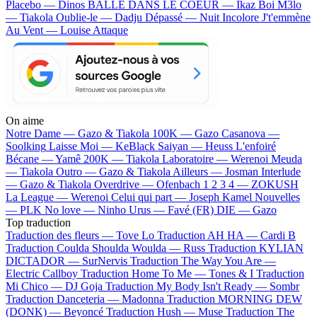
Placebo — Dinos
BALLE DANS LE COEUR — Ikaz Boi
M3lo
— Tiakola
Oublie-le — Dadju
Dépassé — Nuit Incolore
J't'emmène
Au Vent — Louise Attaque
On aime
Notre Dame —
Gazo & Tiakola
100K —
Gazo
Casanova —
Soolking
Laisse Moi —
KeBlack
Saiyan —
Heuss L'enfoiré
Bécane —
Yamê
200K —
Tiakola
Laboratoire —
Werenoi
Meuda
—
Tiakola
Outro —
Gazo & Tiakola
Ailleurs —
Josman
Interlude
—
Gazo & Tiakola
Overdrive —
Ofenbach
1 2 3 4 —
ZOKUSH
La League —
Werenoi
Celui qui part —
Joseph Kamel
Nouvelles
—
PLK
No love —
Ninho
Urus —
Favé (FR)
DIE —
Gazo
Top traduction
Traduction des fleurs —
Tove Lo
Traduction AH HA —
Cardi B
Traduction Coulda Shoulda Woulda —
Russ
Traduction KYLIAN
DICTADOR —
SurNervis
Traduction The Way You Are —
Electric Callboy
Traduction Home To Me —
Tones & I
Traduction
Mi Chico —
DJ Goja
Traduction My Body Isn't Ready —
Sombr
Traduction Danceteria —
Madonna
Traduction MORNING DEW
(DONK) —
Beyoncé
Traduction Hush —
Muse
Traduction The