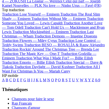
4 —
ZOKUSH
La League —
Werenoi
Celui qui part —
Joseph
Kamel
Nouvelles —
PLK
No love —
Ninho
Urus —
Favé (FR)
Top traduction
Traduction Lose Yourself —
Eminem
Traduction The Real Slim
Shady —
Eminem
Traduction Without Me —
Eminem
Traduction
Someone You Loved —
Lewis Capaldi
Traduction Another Love
—
Tom Odell
Traduction Can't Hold Us —
Macklemore and Ryan
Lewis
Traduction Mockingbird —
Eminem
Traduction Last
Christmas —
Wham
Traduction Demons —
Imagine Dragons
Traduction Flowers —
Miley Cyrus
Traduction Lose Control —
Teddy Swims
Traduction BESO —
ROSALÍA & Rauw Alejandro
Traduction Rockin' Around The Christmas Tree —
Brenda Lee
Traduction The Magic Key —
One-T
Traduction Godzilla —
Eminem
Traduction What Was I Made For? —
Billie Eilish
Traduction Emorio —
Billie Eilish
Traduction Special —
Dave &
Tiakola
Traduction Daylight —
David Kushner
Traduction All I
Want For Christmas Is You —
Mariah Carey
HP mobile
A
B
C
D
E
F
G
H
I
J
K
L
M
N
O
P
Q
R
S
T
U
V
W
X
Y
Z
0-9
Thématiques
Chansons pour faire le sexe
Rap Français
Chansons d'amour