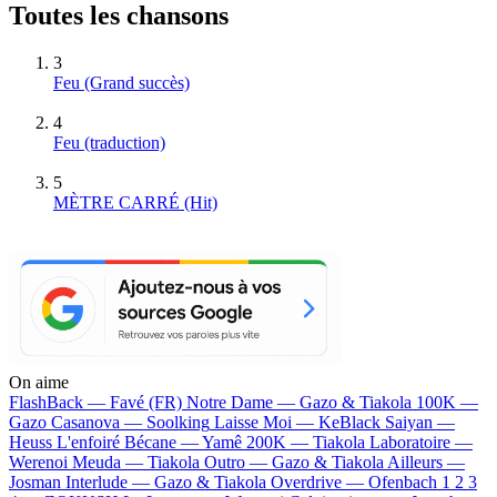
Toutes les chansons
3
Feu
(Grand succès)
4
Feu (traduction)
5
MÈTRE CARRÉ
(Hit)
On aime
FlashBack —
Favé (FR)
Notre Dame —
Gazo & Tiakola
100K —
Gazo
Casanova —
Soolking
Laisse Moi —
KeBlack
Saiyan —
Heuss L'enfoiré
Bécane —
Yamê
200K —
Tiakola
Laboratoire —
Werenoi
Meuda —
Tiakola
Outro —
Gazo & Tiakola
Ailleurs —
Josman
Interlude —
Gazo & Tiakola
Overdrive —
Ofenbach
1 2 3