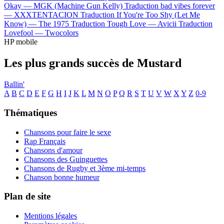
Okay —
MGK (Machine Gun Kelly)
Traduction bad vibes forever
—
XXXTENTACION
Traduction If You're Too Shy (Let Me
Know) —
The 1975
Traduction Tough Love —
Avicii
Traduction
Lovefool —
Twocolors
HP mobile
Les plus grands succès de Mustard
Ballin'
A
B
C
D
E
F
G
H
I
J
K
L
M
N
O
P
Q
R
S
T
U
V
W
X
Y
Z
0-9
Thématiques
Chansons pour faire le sexe
Rap Français
Chansons d'amour
Chansons des Guinguettes
Chansons de Rugby et 3ème mi-temps
Chanson bonne humeur
Plan de site
Mentions légales