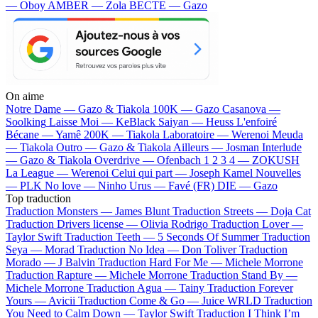
— Oboy
AMBER — Zola
BECTE — Gazo
On aime
Notre Dame —
Gazo & Tiakola
100K —
Gazo
Casanova —
Soolking
Laisse Moi —
KeBlack
Saiyan —
Heuss L'enfoiré
Bécane —
Yamê
200K —
Tiakola
Laboratoire —
Werenoi
Meuda
—
Tiakola
Outro —
Gazo & Tiakola
Ailleurs —
Josman
Interlude
—
Gazo & Tiakola
Overdrive —
Ofenbach
1 2 3 4 —
ZOKUSH
La League —
Werenoi
Celui qui part —
Joseph Kamel
Nouvelles
—
PLK
No love —
Ninho
Urus —
Favé (FR)
DIE —
Gazo
Top traduction
Traduction Monsters —
James Blunt
Traduction Streets —
Doja Cat
Traduction Drivers license —
Olivia Rodrigo
Traduction Lover —
Taylor Swift
Traduction Teeth —
5 Seconds Of Summer
Traduction
Seya —
Morad
Traduction No Idea —
Don Toliver
Traduction
Morado —
J Balvin
Traduction Hard For Me —
Michele Morrone
Traduction Rapture —
Michele Morrone
Traduction Stand By —
Michele Morrone
Traduction Agua —
Tainy
Traduction Forever
Yours —
Avicii
Traduction Come & Go —
Juice WRLD
Traduction
You Need to Calm Down —
Taylor Swift
Traduction I Think I’m