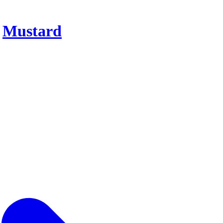
r
Mustard