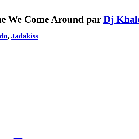
ime We Come Around par
Dj Khal
do
,
Jadakiss