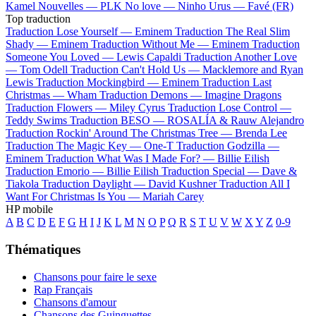
Kamel
Nouvelles —
PLK
No love —
Ninho
Urus —
Favé (FR)
Top traduction
Traduction Lose Yourself —
Eminem
Traduction The Real Slim
Shady —
Eminem
Traduction Without Me —
Eminem
Traduction
Someone You Loved —
Lewis Capaldi
Traduction Another Love
—
Tom Odell
Traduction Can't Hold Us —
Macklemore and Ryan
Lewis
Traduction Mockingbird —
Eminem
Traduction Last
Christmas —
Wham
Traduction Demons —
Imagine Dragons
Traduction Flowers —
Miley Cyrus
Traduction Lose Control —
Teddy Swims
Traduction BESO —
ROSALÍA & Rauw Alejandro
Traduction Rockin' Around The Christmas Tree —
Brenda Lee
Traduction The Magic Key —
One-T
Traduction Godzilla —
Eminem
Traduction What Was I Made For? —
Billie Eilish
Traduction Emorio —
Billie Eilish
Traduction Special —
Dave &
Tiakola
Traduction Daylight —
David Kushner
Traduction All I
Want For Christmas Is You —
Mariah Carey
HP mobile
A
B
C
D
E
F
G
H
I
J
K
L
M
N
O
P
Q
R
S
T
U
V
W
X
Y
Z
0-9
Thématiques
Chansons pour faire le sexe
Rap Français
Chansons d'amour
Chansons des Guinguettes