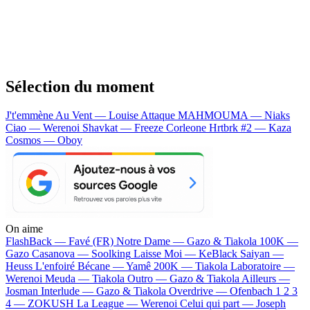
Sélection du moment
J't'emmène Au Vent — Louise Attaque
MAHMOUMA — Niaks
Ciao — Werenoi
Shavkat — Freeze Corleone
Hrtbrk #2 — Kaza
Cosmos — Oboy
On aime
FlashBack —
Favé (FR)
Notre Dame —
Gazo & Tiakola
100K —
Gazo
Casanova —
Soolking
Laisse Moi —
KeBlack
Saiyan —
Heuss L'enfoiré
Bécane —
Yamê
200K —
Tiakola
Laboratoire —
Werenoi
Meuda —
Tiakola
Outro —
Gazo & Tiakola
Ailleurs —
Josman
Interlude —
Gazo & Tiakola
Overdrive —
Ofenbach
1 2 3
4 —
ZOKUSH
La League —
Werenoi
Celui qui part —
Joseph