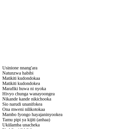
Usinione nnang'ara
Natunzwa habibi
Matikiti kudondokaa
Matikiti kudondokea
Marafiki huwa ni nyoka
Hivyo chunga wanayoongea
Nikande kande nikichooka
Sio narudi unanifokea
Ona mweni nilikotokaa
Mambo fyongo hayajaninyookea
Tamu pipi ya kijiti (anhaa)
Ukiilamba unacheka