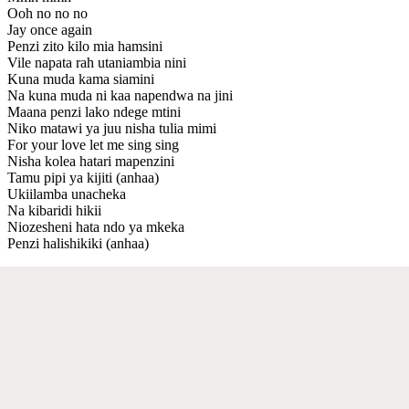
Ooh no no no
Jay once again
Penzi zito kilo mia hamsini
Vile napata rah utaniambia nini
Kuna muda kama siamini
Na kuna muda ni kaa napendwa na jini
Maana penzi lako ndege mtini
Niko matawi ya juu nisha tulia mimi
For your love let me sing sing
Nisha kolea hatari mapenzini
Tamu pipi ya kijiti (anhaa)
Ukiilamba unacheka
Na kibaridi hikii
Niozesheni hata ndo ya mkeka
Penzi halishikiki (anhaa)