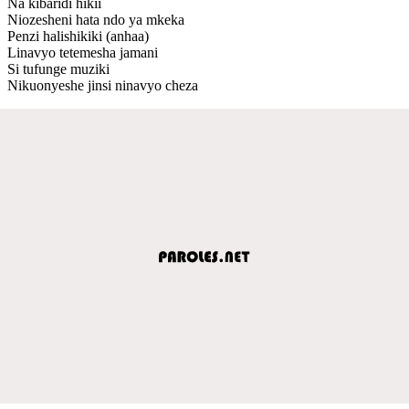
Na kibaridi hikii
Niozesheni hata ndo ya mkeka
Penzi halishikiki (anhaa)
Linavyo tetemesha jamani
Si tufunge muziki
Nikuonyeshe jinsi ninavyo cheza