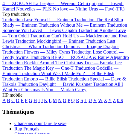
4 —
ZOKUSH
La League —
Werenoi
Celui qui part —
Joseph
Kamel
Nouvelles —
PLK
No love —
Ninho
Urus —
Favé (FR)
Top traduction
Traduction Lose Yourself —
Eminem
Traduction The Real Slim
Shady —
Eminem
Traduction Without Me —
Eminem
Traduction
Someone You Loved —
Lewis Capaldi
Traduction Another Love
—
Tom Odell
Traduction Can't Hold Us —
Macklemore and Ryan
Lewis
Traduction Mockingbird —
Eminem
Traduction Last
Christmas —
Wham
Traduction Demons —
Imagine Dragons
Traduction Flowers —
Miley Cyrus
Traduction Lose Control —
Teddy Swims
Traduction BESO —
ROSALÍA & Rauw Alejandro
Traduction Rockin' Around The Christmas Tree —
Brenda Lee
Traduction The Magic Key —
One-T
Traduction Godzilla —
Eminem
Traduction What Was I Made For? —
Billie Eilish
Traduction Emorio —
Billie Eilish
Traduction Special —
Dave &
Tiakola
Traduction Daylight —
David Kushner
Traduction All I
Want For Christmas Is You —
Mariah Carey
HP mobile
A
B
C
D
E
F
G
H
I
J
K
L
M
N
O
P
Q
R
S
T
U
V
W
X
Y
Z
0-9
Thématiques
Chansons pour faire le sexe
Rap Français