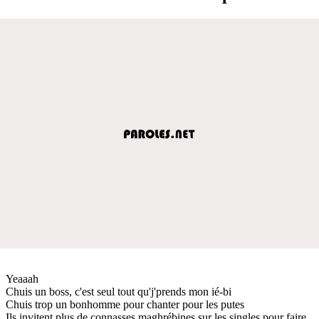
Yeaaah
Chuis un boss, c'est seul tout qu'j'prends mon ié-bi
Chuis trop un bonhomme pour chanter pour les putes
Ils invitent plus de connasses maghrébines sur les singles pour faire