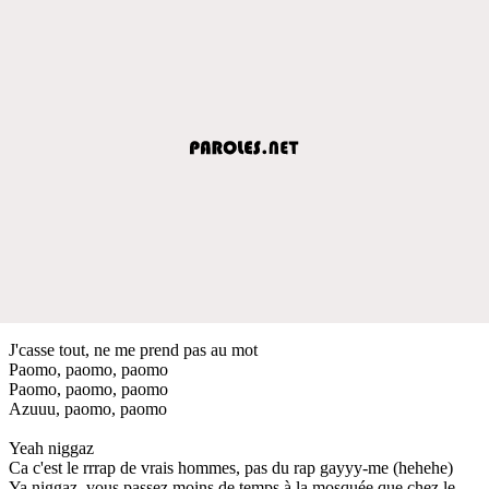
J'casse tout, ne me prend pas au mot
Paomo, paomo, paomo
Paomo, paomo, paomo
Azuuu, paomo, paomo
Yeah niggaz
Ca c'est le rrrap de vrais hommes, pas du rap gayyy-me (hehehe)
Ya niggaz, vous passez moins de temps à la mosquée que chez le