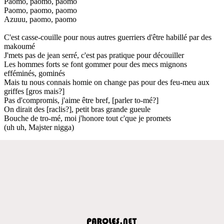
Paomo, paomo, paomo
Paomo, paomo, paomo
Azuuu, paomo, paomo
C'est casse-couille pour nous autres guerriers d'être habillé par des
makoumé
J'mets pas de jean serré, c'est pas pratique pour découiller
Les hommes forts se font gommer pour des mecs mignons
efféminés, gominés
Mais tu nous connais homie on change pas pour des feu-meu aux
griffes [gros mais?]
Pas d'compromis, j'aime être bref, [parler to-mé?]
On dirait des [raclis?], petit bras grande gueule
Bouche de tro-mé, moi j'honore tout c'que je promets
(uh uh, Majster nigga)