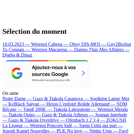
Sélection du moment
10.03.2023 — Werenoi
Cabeza — Oboy
DIS-MOI — Guy2Bezbar
Tu Connais — Werenoi
Macarena — Damso
J'fais Mes Affaires —
Djadja & Dinaz
On aime
Notre Dame —
Gazo & Tiakola
Casanova —
Soolking
Laisse Moi
—
KeBlack
Saiyan —
Heuss L'enfoiré
Bolide Allemand —
SDM
Bécane —
Yamê
200K —
Tiakola
Laboratoire —
Werenoi
Meuda
—
Tiakola
Outro —
Gazo & Tiakola
Ailleurs —
Josman
Interlude
—
Gazo & Tiakola
Overdrive —
Ofenbach
1 2 3 4 —
ZOKUSH
La League —
Werenoi
Popcorn Salé —
Santa
Celui qui part —
Joseph Kamel
Nouvelles —
PLK
No love —
Ninho
Urus —
Favé