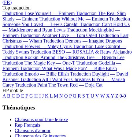
(FR)
Top traduction
Traduction Lose Yourself —
Eminem
Traduction The Real Slim
Shady —
Eminem
Traduction Without Me —
Eminem
Traduction
Someone You Loved —
Lewis Capaldi
Traduction Can't Hold Us
—
Macklemore and Ryan Lewis
Traduction Mockingbird —
Eminem
Traduction Another Love —
Tom Odell
Traduction Last
Christmas —
Wham
Traduction Demons —
Imagine Dragons
Traduction Flowers —
Miley Cyrus
Traduction Lose Control —
Teddy Swims
Traduction BESO —
ROSALÍA & Rauw Alejandro
Traduction Rockin' Around The Christmas Tree —
Brenda Lee
Traduction The Magic Key —
One-T
Traduction Godzilla —
Eminem
Traduction What Was I Made For? —
Billie Eilish
Traduction Emorio —
Billie Eilish
Traduction Daylight —
David
Kushner
Traduction All I Want For Christmas Is You —
Mariah
Carey
Traduction Paint The Town Red —
Doja Cat
HP mobile
A
B
C
D
E
F
G
H
I
J
K
L
M
N
O
P
Q
R
S
T
U
V
W
X
Y
Z
0-9
Thématiques
Chansons pour faire le sexe
Rap Français
Chansons d'amour
Chansons des Guinguettes