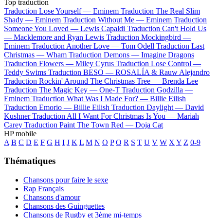
Top traduction
Traduction Lose Yourself —
Eminem
Traduction The Real Slim
Shady —
Eminem
Traduction Without Me —
Eminem
Traduction
Someone You Loved —
Lewis Capaldi
Traduction Can't Hold Us
—
Macklemore and Ryan Lewis
Traduction Mockingbird —
Eminem
Traduction Another Love —
Tom Odell
Traduction Last
Christmas —
Wham
Traduction Demons —
Imagine Dragons
Traduction Flowers —
Miley Cyrus
Traduction Lose Control —
Teddy Swims
Traduction BESO —
ROSALÍA & Rauw Alejandro
Traduction Rockin' Around The Christmas Tree —
Brenda Lee
Traduction The Magic Key —
One-T
Traduction Godzilla —
Eminem
Traduction What Was I Made For? —
Billie Eilish
Traduction Emorio —
Billie Eilish
Traduction Daylight —
David
Kushner
Traduction All I Want For Christmas Is You —
Mariah
Carey
Traduction Paint The Town Red —
Doja Cat
HP mobile
A
B
C
D
E
F
G
H
I
J
K
L
M
N
O
P
Q
R
S
T
U
V
W
X
Y
Z
0-9
Thématiques
Chansons pour faire le sexe
Rap Français
Chansons d'amour
Chansons des Guinguettes
Chansons de Rugby et 3ème mi-temps