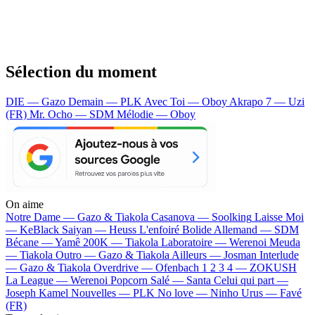
Sélection du moment
DIE — Gazo
Demain — PLK
Avec Toi — Oboy
Akrapo 7 — Uzi
(FR)
Mr. Ocho — SDM
Mélodie — Oboy
On aime
Notre Dame —
Gazo & Tiakola
Casanova —
Soolking
Laisse Moi
—
KeBlack
Saiyan —
Heuss L'enfoiré
Bolide Allemand —
SDM
Bécane —
Yamê
200K —
Tiakola
Laboratoire —
Werenoi
Meuda
—
Tiakola
Outro —
Gazo & Tiakola
Ailleurs —
Josman
Interlude
—
Gazo & Tiakola
Overdrive —
Ofenbach
1 2 3 4 —
ZOKUSH
La League —
Werenoi
Popcorn Salé —
Santa
Celui qui part —
Joseph Kamel
Nouvelles —
PLK
No love —
Ninho
Urus —
Favé
(FR)