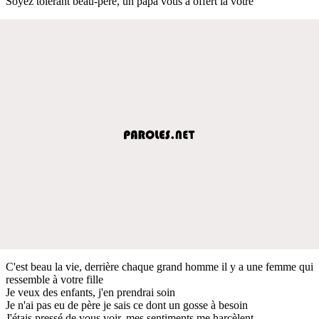
Soyez tolérant beau-père, un papa vous a offert la votre
C'est beau la vie, derrière chaque grand homme il y a une femme qui
ressemble à votre fille
Je veux des enfants, j'en prendrai soin
Je n'ai pas eu de père je sais ce dont un gosse à besoin
J'étais pressé de vous voir, mes sentiments me harcèlent